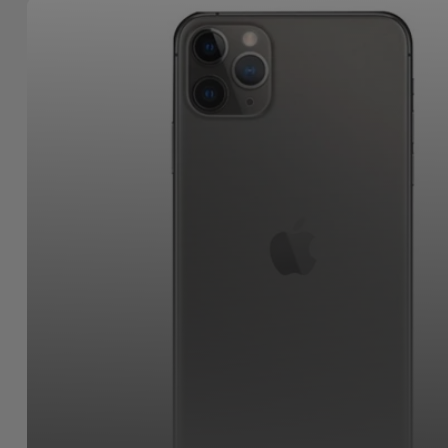
Bicicleta
Acessórios
de
Computador
Acessórios
iPad e
Tablet
Kids
Ver
tudo