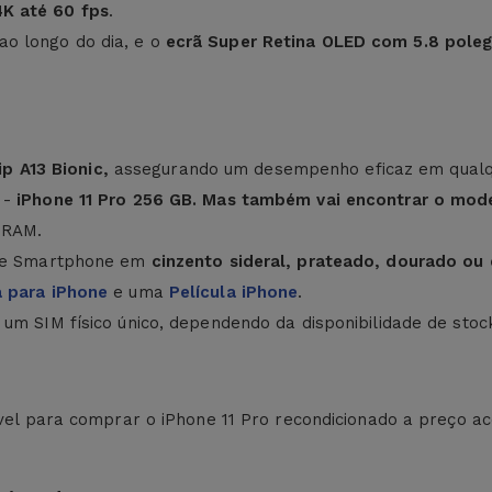
4K até 60 fps
.
o longo do dia, e o
ecrã Super Retina OLED com 5.8 pol
 A13 Bionic,
assegurando um desempenho eficaz em qualqu
 -
iPhone 11 Pro 256 GB. Mas também vai encontrar o mode
 RAM.
ste Smartphone em
cinzento sideral, prateado, dourado ou
 para iPhone
e uma
Película iPhone
.
um SIM físico único, dependendo da disponibilidade de stoc
rível para comprar o iPhone 11 Pro recondicionado a preço 