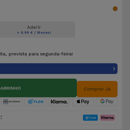
Aderir
+ 6,99 € / Mensal
ta, prevista para segunda-feira!
CARRINHO
Comprar Já
o*