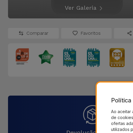
Ver Galeria
Comparar
Favoritos
Polític
Ao aceitar 
de cookies 
ofertas ad
utilizados 
Devolução 30 Dias