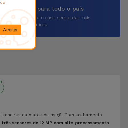
 de
vios rápidos para todo o país
a o seu produto em casa, sem pagar mais
por isso
Aceitar
H
as traseiras da marca da maçã. Com acabamento
o
três sensores de 12 MP com alto processamento