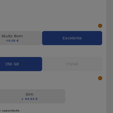
Muito Bom
Excelente
-16,09 €
256 GB
512GB
Sim
+ 44,95 €
e capacidade.