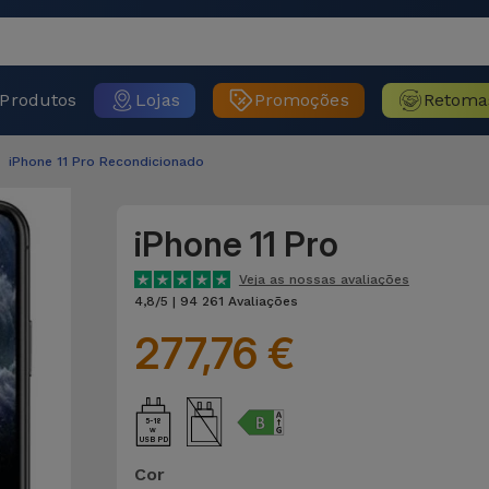
Produtos
Lojas
Promoções
Retoma
iPhone 11 Pro Recondicionado
iPhone 11 Pro
Veja as nossas avaliações
4,8/5 | 94 261 Avaliações
277,76 €
5-18
USB PD
Cor