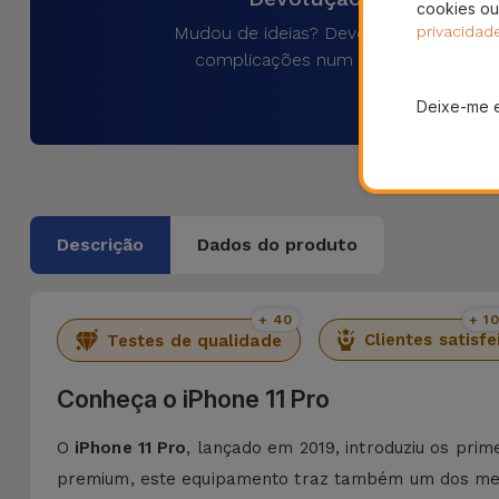
cookies ou
Mudou de ideias? Devolva o produto 
privacidad
complicações num prazo de 30 dias
Deixe-me 
Descrição
Dados do produto
+ 40
+ 1
Clientes satisfe
Testes de qualidade
Conheça o iPhone 11 Pro
O
iPhone 11 Pro
, lançado em 2019, introduziu os pr
premium, este equipamento traz também um dos mel