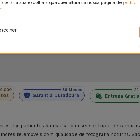
 alterar a sua escolha a qualquer altura na nossa página de
política
Pagamento SSL 100% Seguro
En
.
sem
e
.
Utilize o nosso checkout seguro e adquira os
Receb
produtos que precisa
escolher
00.000
36 Meses
24
itos
Garantia Duradoura
Entrega Grátis
imeiros equipamentos da marca com sensor triplo de câmar
hores telemóveis com qualidade de fotografia noturna. Sã