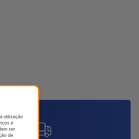
a utilização
viços e
dem ser
ação de