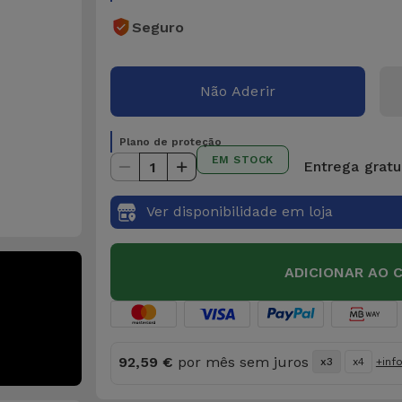
Seguro
Não Aderir
Plano de proteção
EM STOCK
Entrega gratui
1
Ver disponibilidade em loja
ADICIONAR AO 
92,59 €
por mês sem juros
x3
x4
+inf