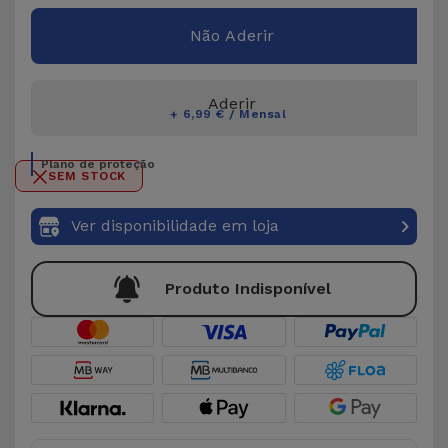
Não Aderir
Aderir
+ 6,99 € / Mensal
Plano de proteção
SEM STOCK
Ver disponibilidade em loja
Produto Indisponível