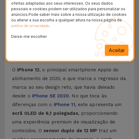
+ 100.000
ofertas adaptadas aos seus interesses. Os seus dados
Clientes satisfeitos
pessoais e cookies podem ser utilizados para personalizar os
anúncios.Pode saber mais sobre a nossa utilização de cookies
36 Meses
ou alterar a sua escolha a qualquer altura na nossa página de
Garantia Duradoura
.
política de privacidade
24H
Deixe-me escolher
Entrega Grátis
Aceitar
Conheça o iPhone 12
O
iPhone 12
, o principal smartphone Apple do
alinhamento de 2020, e que marca o regresso da
marca ao seu design reto, que havia deixado
desde o
iPhone SE 2020
. No que toca às
diferenças com o
iPhone 11
, este apresenta um
ecrã OLED de 6,1 polegadas
, proporcionando
uma experiência premium de visualização de
conteúdos. O
sensor duplo de 12 MP
traz um