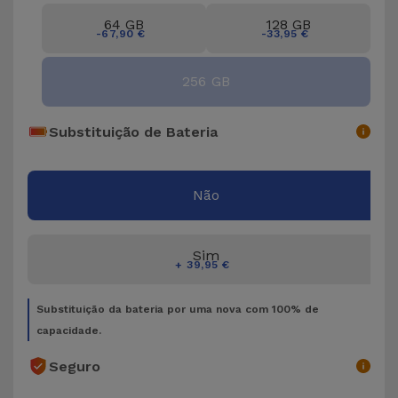
Bicicleta
64 GB
128 GB
-67,90 €
-33,95 €
Acessórios
de
256 GB
Computador
Substituição de Bateria
Acessórios
iPad e
Tablet
Não
Kids
Sim
+ 39,95 €
Ver
tudo
Substituição da bateria por uma nova com 100% de
capacidade.
Seguro