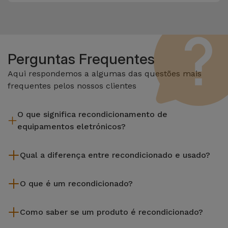
Perguntas Frequentes
Aqui respondemos a algumas das questões mais
frequentes pelos nossos clientes
O que significa recondicionamento de
equipamentos eletrónicos?
Recondicionar envolve várias etapas como a inspeção,
Qual a diferença entre recondicionado e usado?
limpeza sem esquecer a reparação de algum componente
com defeito. Vale lembrar que todos os equipamentos
Os recondicionados iServices são cuidadosamente testados
recondicionados da Services passam por vários e rigorosos
O que é um recondicionado?
e preparados por técnicos especializados para assegurar o
testes de qualidade e desempenho antes de serem
seu perfeito funcionamento. Ao contrário de um produto
Um produto Recondicionado trata-se de um equipamento
colocados à venda.
usado, um equipamento recondicionado da iServices oferece
Como saber se um produto é recondicionado?
que foi pouco ou nada utilizado. Pode ter sido expostos em
uma maior fiabilidade, garantia de 3 anos e uma excelente
loja ou tido origem em programas de retoma, renovação de