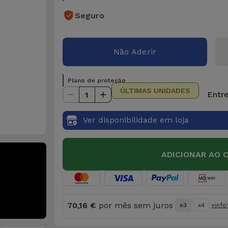
Seguro
Não Aderir
Plano de proteção
ÚLTIMAS UNIDADES
Entre
1
Ver disponibilidade em loja
ADICIONAR AO 
70,16 €
por mês sem juros
x3
x4
+info