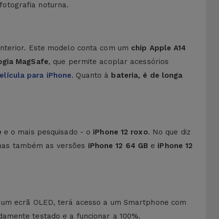
otografia noturna.
anterior. Este modelo conta com um
chip Apple A14
ogia MagSafe
, que permite acoplar acessórios
elícula para iPhone
. Quanto à
bateria, é de longa
e
e o mais pesquisado - o
iPhone 12 roxo
. No que diz
mas também as versões
iPhone 12 64 GB
e
iPhone 12
 e um ecrã OLED, terá acesso a um Smartphone com
damente testado e a funcionar a 100%.