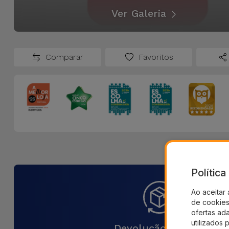
Ver Galeria
Comparar
Favoritos
Polític
Ao aceitar 
de cookies 
ofertas ad
utilizados 
Devolução 30 Dias