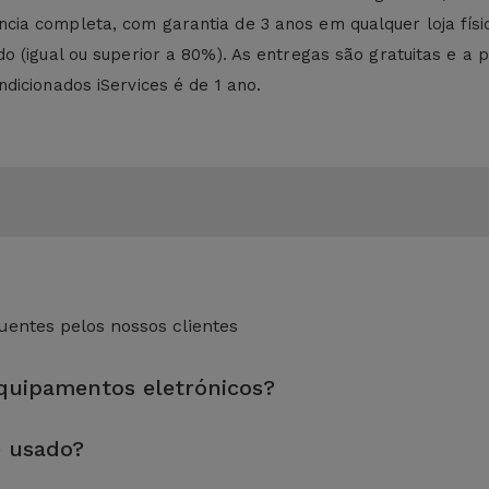
cia completa, com garantia de 3 anos em qualquer loja fí
 (igual ou superior a 80%). As entregas são gratuitas e a po
dicionados iServices é de 1 ano.
entes pelos nossos clientes
equipamentos eletrónicos?
eza sem esquecer a reparação de algum componente com defeito.
e usado?
dade e desempenho antes de serem colocados à venda.
 preparados por técnicos especializados para assegurar o seu p