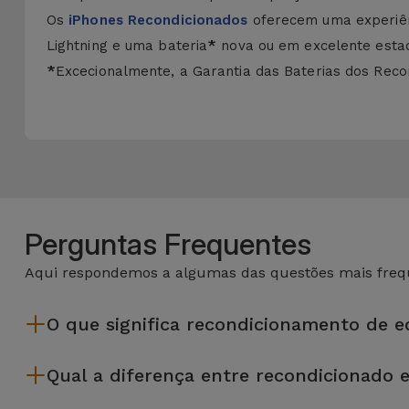
Os
iPhones Recondicionados
oferecem uma experiên
Lightning e uma bateria
*
nova ou em excelente estado
*
Excecionalmente, a Garantia das Baterias dos Recon
Perguntas Frequentes
Aqui respondemos a algumas das questões mais frequ
O que significa recondicionamento de 
Recondicionar envolve várias etapas como a inspeção, limp
Qual a diferença entre recondicionado 
da Services passam por vários e rigorosos testes de quali
Os recondicionados iServices são cuidadosamente testados e