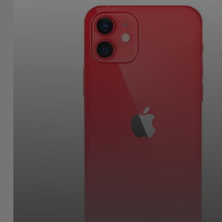
Bicicleta
Acessórios
de
Computador
Acessórios
iPad e
Tablet
Kids
Ver
tudo