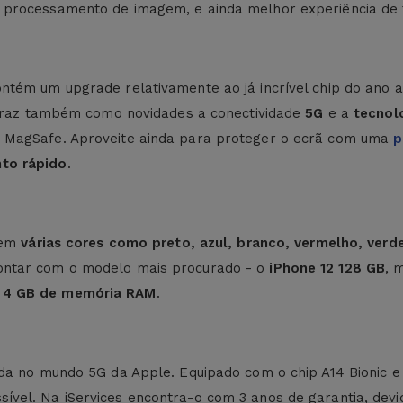
processamento de imagem, e ainda melhor experiência de f
ntém um upgrade relativamente ao já incrível chip do ano 
2 traz também como novidades a conectividade
5G
e a
tecnol
 MagSafe
. Aproveite ainda para proteger o ecrã com uma
p
to rápido
.
l em
várias cores como preto, azul, branco, vermelho, verd
ontar com o modelo mais procurado - o
iPhone 12 128 GB
, 
e
4 GB de memória RAM
.
rada no mundo 5G da Apple. Equipado com o chip A14 Bionic
vel. Na iServices encontra-o com 3 anos de garantia, devi