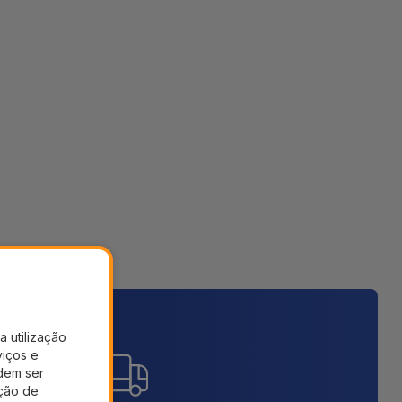
a utilização
viços e
dem ser
ação de