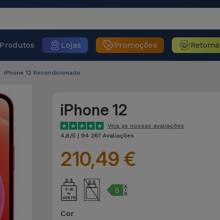
Produtos
Lojas
Promoções
Retoma
iPhone 12 Recondicionado
iPhone 12
Veja as nossas avaliações
4,8/5 | 94 261 Avaliações
210,49 €
5-20
USB PD
Cor