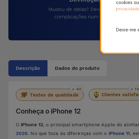
cookies ou
Mudou de ideias? Devolva o produto 
privacidad
complicações num prazo de 30 dias
Deixe-me 
Descrição
Dados do produto
+ 40
+ 1
Clientes satisfe
Testes de qualidade
Conheça o iPhone 12
O
iPhone 12
, o principal smartphone Apple do alinh
2020
. No que toca às diferenças com o
iPhone 11
, e