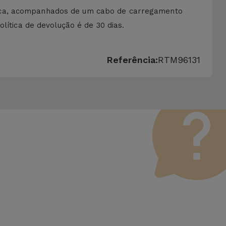
sica, acompanhados de um cabo de carregamento
lítica de devolução é de 30 dias.
Referência:
RTM96131
 Vale lembrar que todos os equipamentos recondicionados
erfeito funcionamento. Ao contrário de um produto usado, um