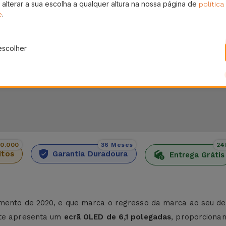
 alterar a sua escolha a qualquer altura na nossa página de
política
Pagamento SSL 100% Seguro
En
.
sem
e
.
Utilize o nosso checkout seguro e adquira os
Receb
produtos que precisa
escolher
00.000
36 Meses
24
itos
Garantia Duradoura
Entrega Grátis
amento de 2020, e que marca o regresso da marca ao seu de
ste apresenta um
ecrã OLED de 6,1 polegadas
, proporciona