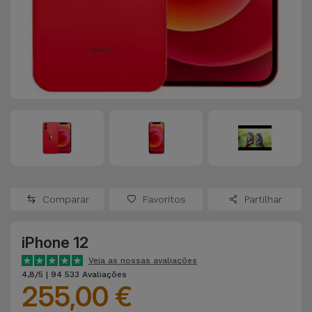
Apple Watch
Adaptadores
Samsung
Recondicionados
Capas e
Xiaomi
Samsung
Películas
Recondicionados
Huawei
Powerbanks
iMac
Recondicionados
Oppo
Carregadores
Consolas
OnePlus
Auriculares
Recondicionadas
Comparar
Favoritos
Partilhar
e Colunas
Google
Ver
iPhone 12
Smartwatches
tudo
Dyson
e Braceletes
Veja as nossas avaliações
4,8/5 | 94 533 Avaliações
255,00 €
TCL
Correntes