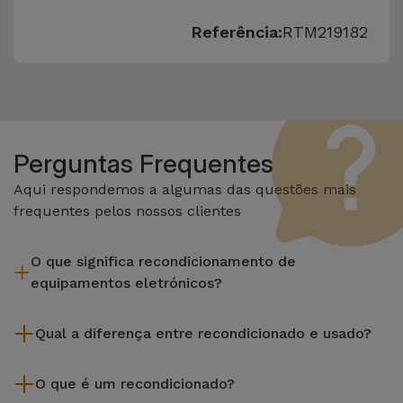
Referência:
RTM219182
Perguntas Frequentes
Aqui respondemos a algumas das questões mais
frequentes pelos nossos clientes
O que significa recondicionamento de
equipamentos eletrónicos?
Recondicionar envolve várias etapas como a inspeção,
Qual a diferença entre recondicionado e usado?
limpeza sem esquecer a reparação de algum componente
com defeito. Vale lembrar que todos os equipamentos
Os recondicionados iServices são cuidadosamente testados
recondicionados da Services passam por vários e rigorosos
O que é um recondicionado?
e preparados por técnicos especializados para assegurar o
testes de qualidade e desempenho antes de serem