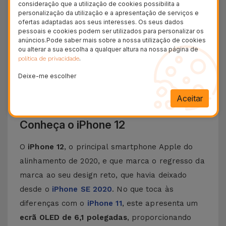
consideração que a utilização de cookies possibilita a
+ 40
personalização da utilização e a apresentação de serviços e
Testes de qualidade
ofertas adaptadas aos seus interesses. Os seus dados
pessoais e cookies podem ser utilizados para personalizar os
+ 100.000
anúncios.Pode saber mais sobre a nossa utilização de cookies
Clientes satisfeitos
ou alterar a sua escolha a qualquer altura na nossa página de
.
política de privacidade
36 Meses
Garantia Duradoura
Deixe-me escolher
24H
Aceitar
Entrega Grátis
Conheça o iPhone 12
O
iPhone 12
, o principal smartphone Apple do
alinhamento de 2020, e que marca o regresso da
marca ao seu design reto, que havia deixado
desde o
iPhone SE 2020
. No que toca às
diferenças com o
iPhone 11
, este apresenta um
ecrã OLED de 6,1 polegadas
, proporcionando