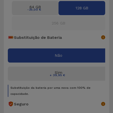
Bicicleta
64 GB
128 GB
-35,00 €
Acessórios
de
256 GB
Computador
Substituição de Bateria
Acessórios
iPad e
Tablet
Não
Kids
Sim
+ 39,95 €
Ver
tudo
Substituição da bateria por uma nova com 100% de
capacidade.
Seguro