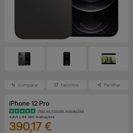
Apple Watch
Adaptadores
Samsung
Recondicionados
Capas e
Xiaomi
Samsung
Películas
Recondicionados
Huawei
Powerbanks
iMac
Recondicionados
Oppo
Carregadores
Consolas
OnePlus
Auriculares
Recondicionadas
Comparar
Favoritos
Partilhar
e Colunas
Google
Ver
iPhone 12 Pro
Smartwatches
tudo
Dyson
e Braceletes
Veja as nossas avaliações
4,8/5 | 94 360 Avaliações
390,17 €
TCL
Correntes