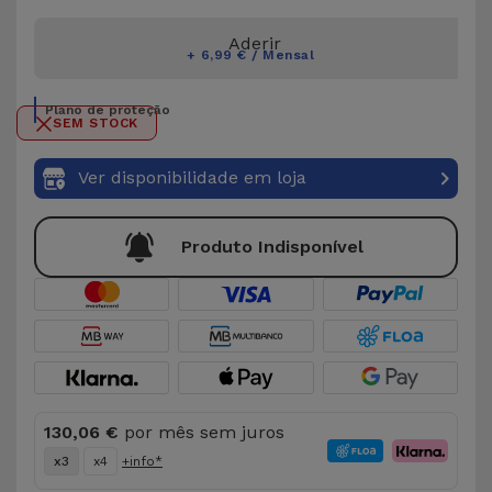
Aderir
+ 6,99 € / Mensal
Plano de proteção
SEM STOCK
Ver disponibilidade em loja
Produto Indisponível
130,06 €
por mês sem juros
x3
x4
+info*