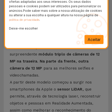
ofertas adaptadas aos seus interesses. Os seus dados
Garantia Duradoura
pessoais e cookies podem ser utilizados para personalizar os
anúncios.Pode saber mais sobre a nossa utilização de cookies
24H
ou alterar a sua escolha a qualquer altura na nossa página de
Entrega Grátis
.
política de privacidade
Conheça o iPhone 12 Pro
Deixe-me escolher
Aceitar
Apresentamos o
iPhone 12 Pro
com uma
moldura de aço inoxidável brilhante
e um
surpreendente
módulo triplo de câmeras de 12
MP na traseira
.
Na parte da frente, outra
câmera de 12 MP
para as melhores selfies e
videochamadas.
A partir deste modelo começou a surgir nos
smartphones da Apple o
sensor LiDAR,
que
permite, através de tecnologia laser, reconstruir
objetos e pessoas em Realidade Aumentada,
assim como melhorar o reconhecimento do