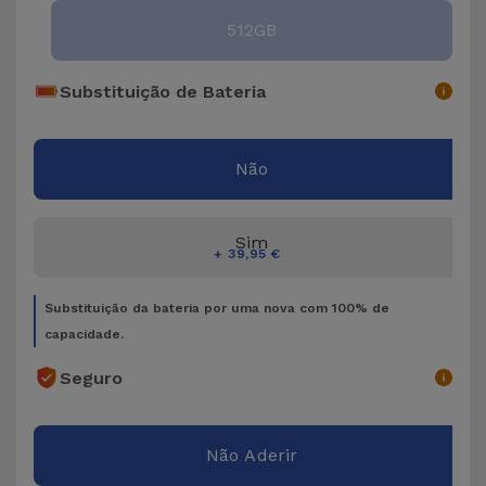
Bicicleta
512GB
Acessórios
de
Substituição de Bateria
Computador
Não
Acessórios
iPad e
Tablet
Sim
+ 39,95 €
Kids
Substituição da bateria por uma nova com 100% de
capacidade.
Ver
tudo
Seguro
Não Aderir