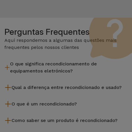
Perguntas Frequentes
Aqui respondemos a algumas das questões mais
frequentes pelos nossos clientes
O que significa recondicionamento de
equipamentos eletrónicos?
Recondicionar envolve várias etapas como a inspeção,
Qual a diferença entre recondicionado e usado?
limpeza sem esquecer a reparação de algum componente
com defeito. Vale lembrar que todos os equipamentos
Os recondicionados iServices são cuidadosamente testados
recondicionados da Services passam por vários e rigorosos
O que é um recondicionado?
e preparados por técnicos especializados para assegurar o
testes de qualidade e desempenho antes de serem
seu perfeito funcionamento. Ao contrário de um produto
Um produto Recondicionado trata-se de um equipamento
colocados à venda.
usado, um equipamento recondicionado da iServices oferece
Como saber se um produto é recondicionado?
que foi pouco ou nada utilizado. Pode ter sido expostos em
uma maior fiabilidade, garantia de 3 anos e uma excelente
loja ou tido origem em programas de retoma, renovação de
Um equipamento é Recondicionado quando apresenta um