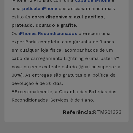
iPhone 12 Pro Max com uma
capa de iPhone
e
uma
película iPhone
que adicionam ainda mais
estilo às
cores disponíveis: azul pacífico,
prateado, dourado e grafite
.
Os
iPhones Recondicionados
oferecem uma
experiência completa, com garantia de 3 anos
em qualquer loja física, acompanhados de um
cabo de carregamento Lightning e uma bateria
*
nova ou em excelente estado (igual ou superior a
80%). As entregas são gratuitas e a política de
devolução é de 30 dias.
*
Excecionalmente, a Garantia das Baterias dos
Recondicionados iServices é de 1 ano.
Referência:
RTM201323