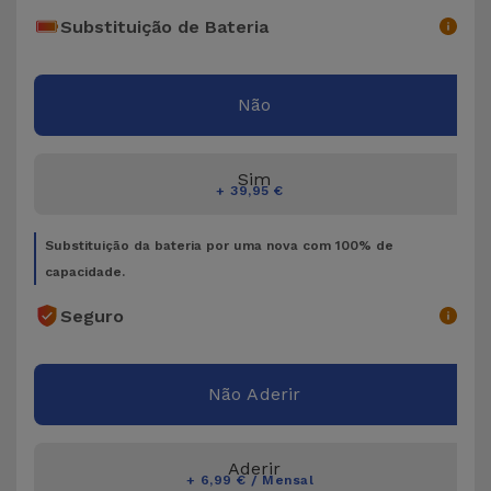
Bicicleta
Substituição de Bateria
Acessórios
de
Não
Computador
Acessórios
Sim
+ 39,95 €
iPad e
Tablet
Substituição da bateria por uma nova com 100% de
capacidade.
Kids
Seguro
Ver
tudo
Não Aderir
Aderir
+ 6,99 € / Mensal