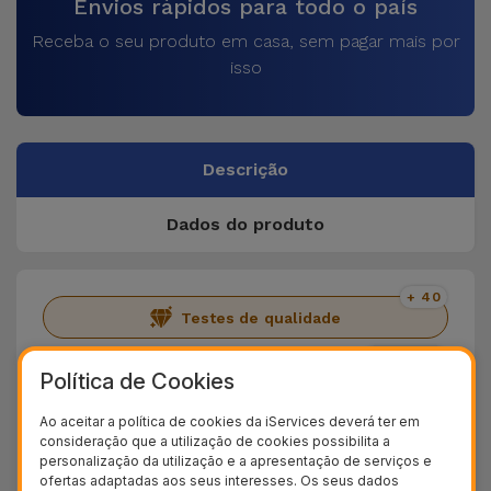
Envios rápidos para todo o país
Receba o seu produto em casa, sem pagar mais por
isso
Descrição
Dados do produto
+ 40
Testes de qualidade
+ 100.000
Política de Cookies
Clientes satisfeitos
36 Meses
Ao aceitar a política de cookies da iServices deverá ter em
Garantia Duradoura
consideração que a utilização de cookies possibilita a
personalização da utilização e a apresentação de serviços e
24H
ofertas adaptadas aos seus interesses. Os seus dados