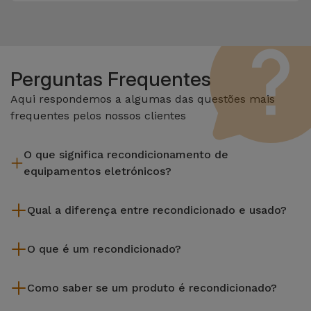
Perguntas Frequentes
Aqui respondemos a algumas das questões mais
frequentes pelos nossos clientes
O que significa recondicionamento de
equipamentos eletrónicos?
Recondicionar envolve várias etapas como a inspeção,
Qual a diferença entre recondicionado e usado?
limpeza sem esquecer a reparação de algum componente
com defeito. Vale lembrar que todos os equipamentos
Os recondicionados iServices são cuidadosamente testados
recondicionados da Services passam por vários e rigorosos
O que é um recondicionado?
e preparados por técnicos especializados para assegurar o
testes de qualidade e desempenho antes de serem
seu perfeito funcionamento. Ao contrário de um produto
Um produto Recondicionado trata-se de um equipamento
colocados à venda.
usado, um equipamento recondicionado da iServices oferece
Como saber se um produto é recondicionado?
que foi pouco ou nada utilizado. Pode ter sido expostos em
uma maior fiabilidade, garantia de 3 anos e uma excelente
loja ou tido origem em programas de retoma, renovação de
Um equipamento é Recondicionado quando apresenta um