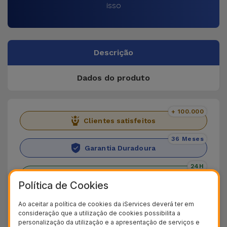
isso
Descrição
Dados do produto
+ 100.000
Clientes satisfeitos
36 Meses
Garantia Duradoura
24H
Entrega Grátis
Política de Cookies
Conheça o Adaptador Lightning da
Ao aceitar a política de cookies da iServices deverá ter em
consideração que a utilização de cookies possibilita a
iServices
personalização da utilização e a apresentação de serviços e