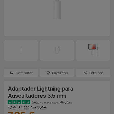
Apple Watch
Adaptadores
Samsung
Recondicionados
Capas e
Xiaomi
Samsung
Películas
Recondicionados
Huawei
Powerbanks
iMac
Recondicionados
Oppo
Carregadores
Consolas
OnePlus
Auriculares
Recondicionadas
Comparar
Favoritos
Partilhar
e Colunas
Google
Ver
Adaptador Lightning para
Smartwatches
tudo
Dyson
Auscultadores 3.5 mm
e Braceletes
Veja as nossas avaliações
TCL
4,8/5 | 94 360 Avaliações
Correntes