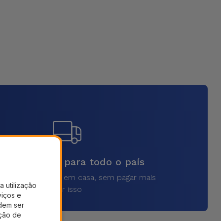
vios rápidos para todo o país
a o seu produto em casa, sem pagar mais
a utilização
por isso
viços e
dem ser
ação de