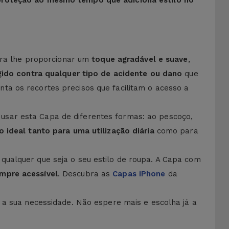
proteção ao mesmo tempo que adiciona estilo no
ara lhe proporcionar um
toque agradável e suave
,
ido contra qualquer tipo de acidente ou dano
que
ta os recortes precisos que facilitam o acesso a
 usar esta Capa de diferentes formas: ao pescoço,
o ideal tanto para uma utilização diária
como para
 qualquer que seja o seu estilo de roupa. A Capa com
mpre acessível
. Descubra as
Capas iPhone
da
a sua necessidade. Não espere mais e escolha já a