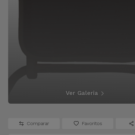
Bicicleta
Acessórios
de
Computador
Acessórios
iPad e
Tablet
Kids
Ver Galeria
Ver
tudo
Comparar
Favoritos