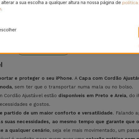
 alterar a sua escolha a qualquer altura na nossa página de
política
.
e
escolher
eses
24H
ura
Entrega Grátis
l
ortar e proteger o seu iPhone
. A
Capa com Cordão Ajustá
ómoda
, sem ter que o transportar numa mala ou no bolso.
m Cordão Ajustável estão
disponíveis em Preto e Areia
, do 
ecessidades e gostos.
e partido de um maior conforto e versatilidade
. Falando 
s suas necessidades, ao mesmo tempo que garante que o 
e a qualquer cenário
, seja ele mais movimentado, um pass