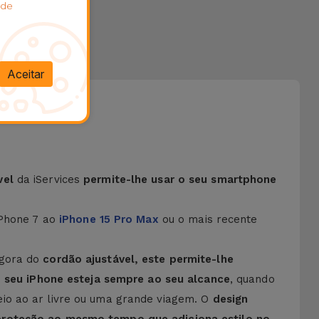
 de
Aceitar
vel
da iServices
permite-lhe usar o seu smartphone
iPhone 7 ao
iPhone 15 Pro Max
ou o mais recente
agora do
cordão ajustável, este permite-lhe
seu iPhone esteja sempre ao seu alcance
, quando
eio ao ar livre ou uma grande viagem. O
design