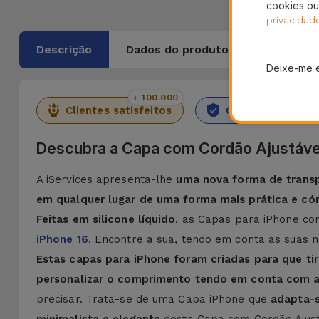
cookies ou
privacidad
Descrição
Dados do produto
Deixe-me 
+ 100.000
36 M
Clientes satisfeitos
Garantia Durado
Descubra a Capa com Cordão Ajustáve
A iServices apresenta-lhe
uma nova forma de transp
em qualquer lugar de uma forma mais prática e c
Feitas em silicone líquido
, as Capas para iPhone co
iPhone 16
. Encontre a sua, tendo em conta as suas n
Estas capas para iPhone foram criadas para que tir
personalizar o comprimento tendo em conta com a
precisar. Trata-se de uma Capa iPhone que
adapta-s