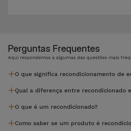
Perguntas Frequentes
Aqui respondemos a algumas das questões mais frequ
O que significa recondicionamento de 
Recondicionar envolve várias etapas como a inspeção, limp
Qual a diferença entre recondicionado 
da Services passam por vários e rigorosos testes de quali
Os recondicionados iServices são cuidadosamente testados e
O que é um recondicionado?
equipamento recondicionado da iServices oferece uma maior f
desempenho.
Um produto Recondicionado trata-se de um equipamento que f
Como saber se um produto é recondici
de leasing ou de renovação de equipamentos empresariais. O
apresentar ligeiras ou nenhumas marcas de uso e por isso 