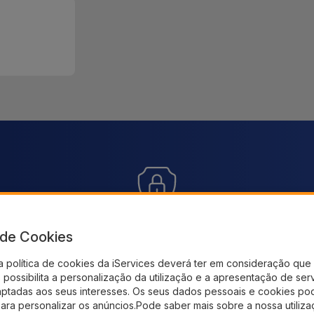
Pagamento SSL 100% Seguro
En
sem
a de Cookies
.
Utilize o nosso checkout seguro e adquira os
Receb
a política de cookies da iServices deverá ter em consideração que 
produtos que precisa
possibilita a personalização da utilização e a apresentação de ser
aptadas aos seus interesses. Os seus dados pessoais e cookies po
para personalizar os anúncios.Pode saber mais sobre a nossa utiliz