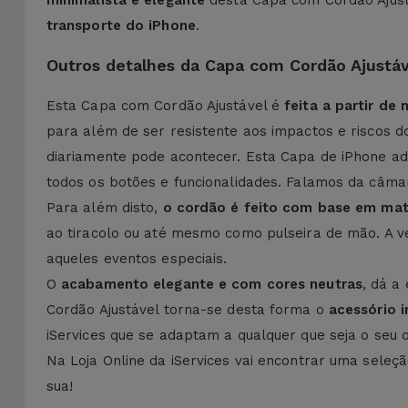
minimalista e elegante
desta Capa com Cordão Ajust
transporte do iPhone
.
Outros detalhes da Capa com Cordão Ajustáv
Esta Capa com Cordão Ajustável é
feita a partir de 
para além de ser resistente aos impactos e riscos d
diariamente pode acontecer. Esta Capa de iPhone ad
todos os botões e funcionalidades. Falamos da câma
Para além disto,
o cordão é feito com base em mat
ao tiracolo ou até mesmo como pulseira de mão. A v
aqueles eventos especiais.
O
acabamento elegante e com cores neutras
, dá a
Cordão Ajustável torna-se desta forma o
acessório 
iServices que se adaptam a qualquer que seja o seu ob
Na Loja Online da iServices vai encontrar uma seleç
sua!