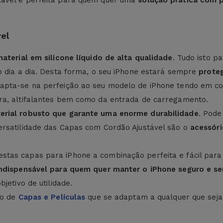
ável é perfeita para quem quer uma
solução prática com 
el
material em silicone líquido de alta qualidade
. Tudo isto p
o dia a dia. Desta forma, o seu iPhone estará sempre
proteg
apta-se na perfeição ao seu modelo de iPhone tendo em con
ra, altifalantes bem como da entrada de carregamento.
erial robusto que garante uma enorme durabilidade
. Pode
ersatilidade das Capas com Cordão Ajustável são o
acessóri
 estas capas para iPhone a combinação perfeita e fácil para
indispensável para quem quer manter o iPhone seguro e se
jetivo de utilidade.
ão de
Capas e Películas
que se adaptam a qualquer que seja 