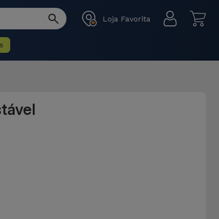
Loja Favorita
s
tável