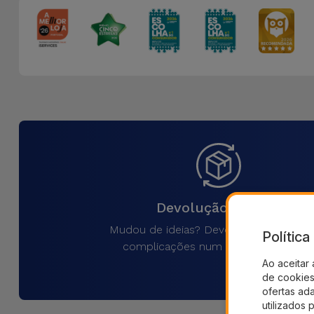
Devolução 30 Dias
Mudou de ideias? Devolva o produto 
Polític
complicações num prazo de 30 dias
Ao aceitar 
de cookies 
ofertas ad
utilizados 