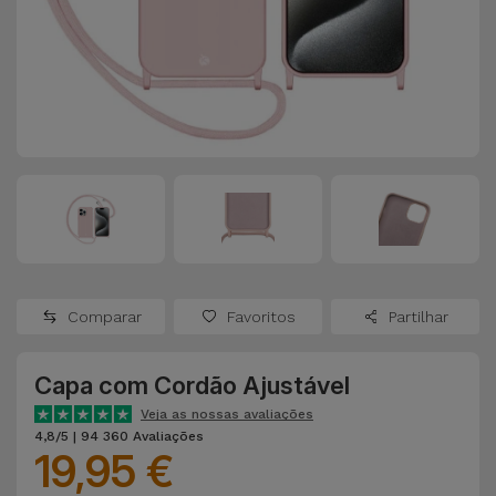
Apple Watch
Adaptadores
Samsung
Recondicionados
Capas e
Xiaomi
Samsung
Películas
Recondicionados
Huawei
Powerbanks
iMac
Recondicionados
Oppo
Carregadores
Consolas
OnePlus
Auriculares
Recondicionadas
Comparar
Favoritos
Partilhar
e Colunas
Google
Ver
Capa com Cordão Ajustável
Smartwatches
tudo
Dyson
e Braceletes
Veja as nossas avaliações
4,8/5 | 94 360 Avaliações
19,95 €
TCL
Correntes