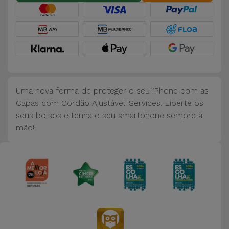
Bicicleta
Acessórios
de
Computador
Acessórios
Uma nova forma de proteger o seu iPhone com as
iPad e
Capas com Cordão Ajustável iServices. Liberte os
Tablet
seus bolsos e tenha o seu smartphone sempre à
mão!
Kids
Ver
tudo