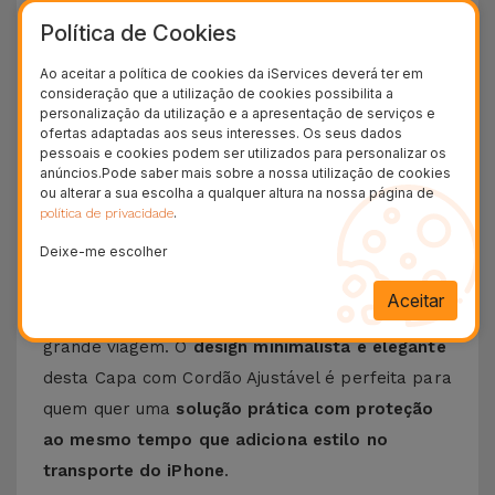
tendo em conta as suas necessidades e gostos.
Política de Cookies
Estas capas para iPhone foram criadas para
que tire partido de um maior conforto e
Ao aceitar a política de cookies da iServices deverá ter em
consideração que a utilização de cookies possibilita a
versatilidade
. Falando agora do
cordão
personalização da utilização e a apresentação de serviços e
ajustável, este permite-lhe personalizar o
ofertas adaptadas aos seus interesses. Os seus dados
pessoais e cookies podem ser utilizados para personalizar os
comprimento tendo em conta com as suas
anúncios.Pode saber mais sobre a nossa utilização de cookies
necessidades, ao mesmo tempo que garante
ou alterar a sua escolha a qualquer altura na nossa página de
.
política de privacidade
que o seu iPhone esteja sempre ao seu alcance
,
Deixe-me escolher
quando precisar. Trata-se de uma Capa iPhone
que
adapta-se a qualquer cenário
, seja ele mais
Aceitar
movimentado, um passeio ao ar livre ou uma
grande viagem. O
design minimalista e elegante
desta Capa com Cordão Ajustável é perfeita para
quem quer uma
solução prática com proteção
ao mesmo tempo que adiciona estilo no
transporte do iPhone
.