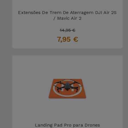
Bicicleta
Extensões De Trem De Aterragem DJI Air 2S
Acessórios
/ Mavic Air 2
de
Computador
14,95 €
7,95 €
Acessórios
iPad e
Tablet
Kids
Ver
tudo
Landing Pad Pro para Drones