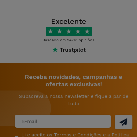
Excelente
★
★
★
★
★
Baseado em 94261 opiniões
★
Trustpilot
Receba novidades, campanhas e
ofertas exclusivas!
Subscreva a nossa newsletter e fique a par de
tudo
Li e aceito os
Termos e Condições
e a
Política