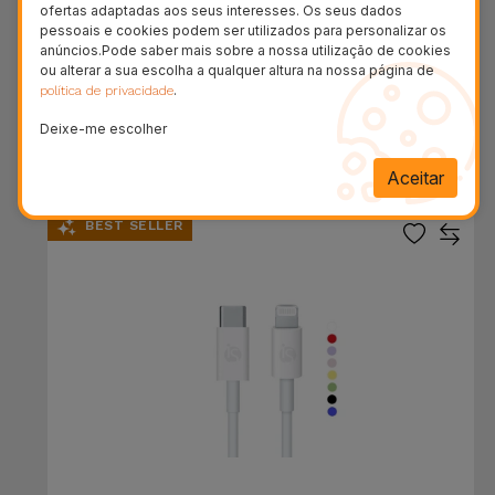
ofertas adaptadas aos seus interesses. Os seus dados
pessoais e cookies podem ser utilizados para personalizar os
anúncios.Pode saber mais sobre a nossa utilização de cookies
ou alterar a sua escolha a qualquer altura na nossa página de
Cabo Carregador 6 em 1
.
política de privacidade
Deixe-me escolher
14,95 €
Aceitar
BEST SELLER