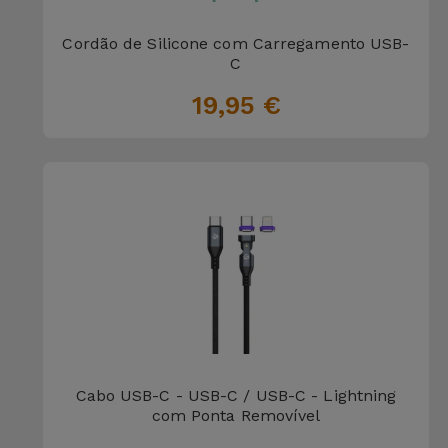
para
Outras
Telemóvel
Cordão de Silicone com Carregamento USB-
Marcas
C
Gadgets
19,95 €
Ver
tudo
Higiene
e Casa
Carteiras,
Bolsas e
Malas
Localizadores
e Acessórios
Cabo USB-C - USB-C / USB-C - Lightning
Mobilidade,
com Ponta Removível
Auto e