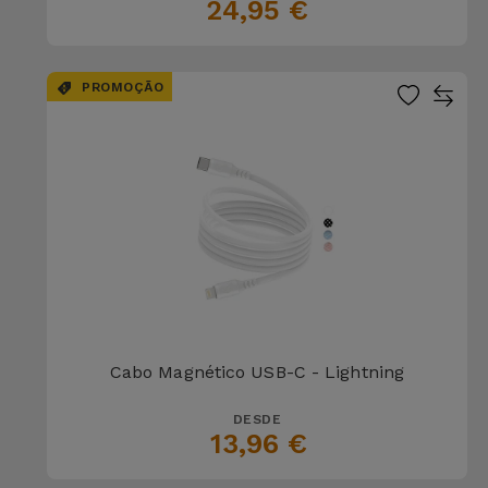
Bicicleta
24,95 €
Acessórios
de
PROMOÇÃO
Computador
Acessórios
iPad e
Tablet
Kids
Ver
tudo
Cabo Magnético USB-C - Lightning
DESDE
13,96 €