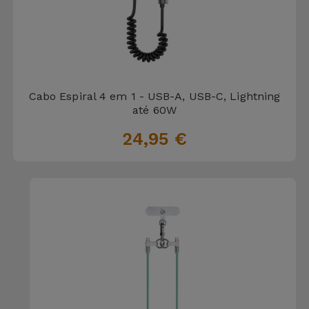
Apple Watch
Adaptadores
Samsung
Recondicionados
Capas e
Xiaomi
Samsung
Películas
Recondicionados
Cabo Espiral 4 em 1 - USB-A, USB-C, Lightning
Huawei
até 60W
Powerbanks
iMac
Recondicionados
24,95 €
Oppo
Carregadores
Consolas
OnePlus
Auriculares
Recondicionadas
e Colunas
Google
Ver
Smartwatches
tudo
Dyson
e Braceletes
TCL
Correntes