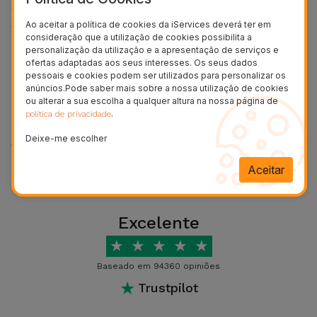
Bicicleta
O iPhone 14 Plus possui um ecrã OLED integral de
Ao aceitar a política de cookies da iServices deverá ter em
6,7 polegadas.
consideração que a utilização de cookies possibilita a
Acessórios
personalização da utilização e a apresentação de serviços e
O iPhone 14 Plus tem NFC?
de
ofertas adaptadas aos seus interesses. Os seus dados
Computador
pessoais e cookies podem ser utilizados para personalizar os
Sim, o iPhone 14 Plus tem NFC (Near Field
anúncios.Pode saber mais sobre a nossa utilização de cookies
ou alterar a sua escolha a qualquer altura na nossa página de
Communication).
Acessórios
.
política de privacidade
iPad e
O iPhone 14 Plus tem Modo
Deixe-me escolher
Tablet
Ver mais
Cinema?
Aceitar
Kids
O iPhone 14 Plus não possui o Modo Cinema, essa
funcionalidade foi introduzida com o iPhone 14 Pro e
Excelente
Ver
14 Pro Max.
tudo
★
★
★
★
★
O iPhone 14 Plus tem wireless
Baseado em 94360 opiniões
charging?
★
Trustpilot
Sim, o iPhone 14 Plus suporta o carregamento sem