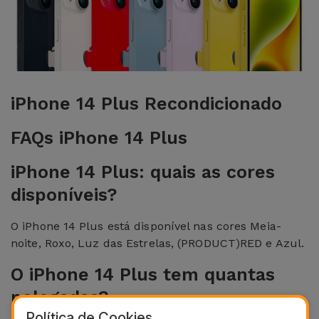
para
Outras
Telemóvel
Marcas
Gadgets
Ver
tudo
Higiene
iPhone 14 Plus Recondicionado
e Casa
FAQs iPhone 14 Plus
Carteiras,
iPhone 14 Plus: quais as cores
Bolsas e
Malas
disponíveis?
O iPhone 14 Plus está disponível nas cores Meia-
Localizadores
noite, Roxo, Luz das Estrelas, (PRODUCT)RED e Azul.
e Acessórios
O iPhone 14 Plus tem quantas
Mobilidade,
polegadas?
Auto e
Política de Cookies