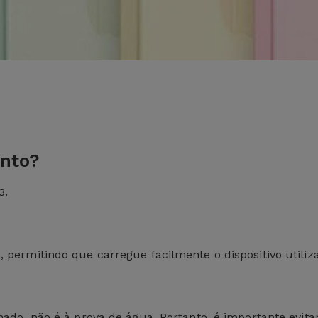
ento?
3.
 permitindo que carregue facilmente o dispositivo utili
ado, não é à prova de água. Portanto, é importante evitar