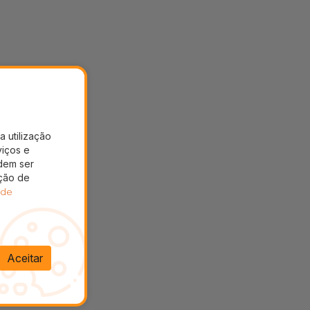
a utilização
viços e
dem ser
ação de
 de
Aceitar