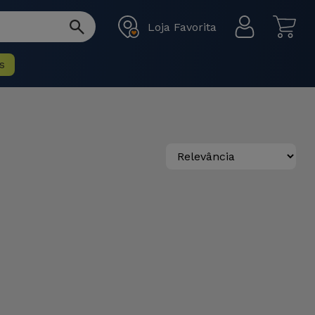
Loja Favorita
s