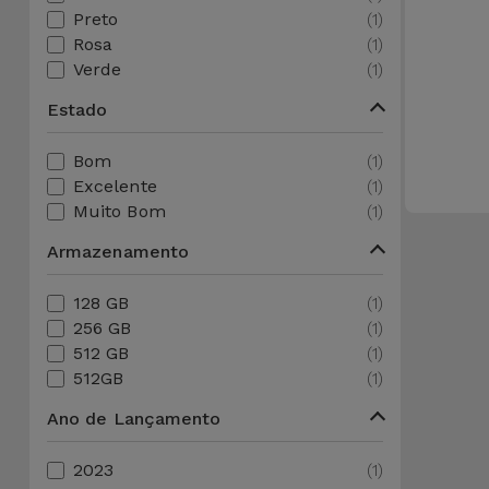
Apple Watch
Preto
(1)
Adaptadores
Samsung
Recondicionados
Rosa
(1)
Verde
(1)
Capas e
Xiaomi
Samsung
Estado
Películas
Recondicionados
Huawei
Bom
(1)
Powerbanks
iMac
Excelente
(1)
Recondicionados
Muito Bom
(1)
Oppo
Carregadores
Armazenamento
Consolas
OnePlus
Auriculares
Recondicionadas
128 GB
(1)
e Colunas
256 GB
(1)
Google
512 GB
(1)
Ver
512GB
(1)
Smartwatches
tudo
Dyson
e Braceletes
Ano de Lançamento
TCL
Correntes
2023
(1)