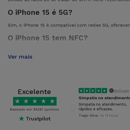
O iPhone 15 é 5G?
Sim, o iPhone 15 é compatível com redes 5G, oferece
O iPhone 15 tem NFC?
Sim, o iPhone 15 possui tecnologia NFC (Near Field
Ver mais
toque do seu iPhone.
O iPhone 15 tem duas câmaras?
Sim, o iPhone 15 possui um sistema de câmara dupla n
proporcionando flexibilidade nas opções de fotografia
Excelente
★
★
★
★
★
Verificada
✓
Simpatia no atendiment
★
★
★
★
★
O iPhone 15 inclui carregador?
‹
Simpatia no atendimento,
rápidos e eficazes.
Baseado em 94261 opiniões
Não, o iPhone 15 não inclui um carregador na caixa
Tiago Silva
, há 13 horas
★
Trustpilot
iPhone 15 e 15 Plus: qual a difere