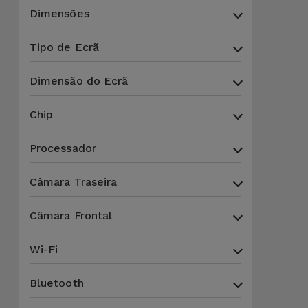
para
Dimensões
Outras
Telemóvel
Marcas
Tipo de Ecrã
Gadgets
Ver
Dimensão do Ecrã
tudo
Higiene
e Casa
Chip
Processador
Carteiras,
Bolsas e
Câmara Traseira
Malas
Câmara Frontal
Localizadores
e Acessórios
Wi-Fi
Mobilidade,
Bluetooth
Auto e