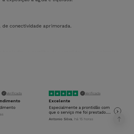
a de conectividade aprimorada.
 Apple Pay e partilha de conteúdos com o simples
MP e uma lente ultra grande angular de 12 MP,
★
★
★
★
★
★
Verificada
Verificada
✓
✓
endimento
Excelente
Ra
ndimento
Especialmente a prontidão com
›
Rap
que o serviço me foi prestado.…
ras
Dav
ra Lightning.
Antonio Silva
, há 15 horas