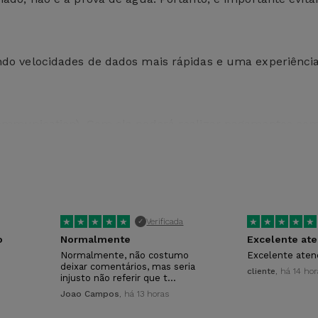
ndo velocidades de dados mais rápidas e uma experiênci
 Communication). Com ela poderá realizar pagamentos com
a parte traseira, que inclui uma lente principal de 48 
.
★
★
★
★
★
★
★
★
★
★
Verificada
✓
o
Normalmente
Excelente at
Normalmente, não costumo
Excelente ate
deixar comentários, mas seria
cliente
, há 14 ho
injusto não referir que t…
, mas é fornecido com um cabo de carregamento USB-C pa
Joao Campos
, há 13 horas
nça?