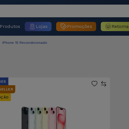
Produtos
Lojas
Promoções
Retoma
iPhone 15 Recondicionado
SES
SELLER
OÇÃO