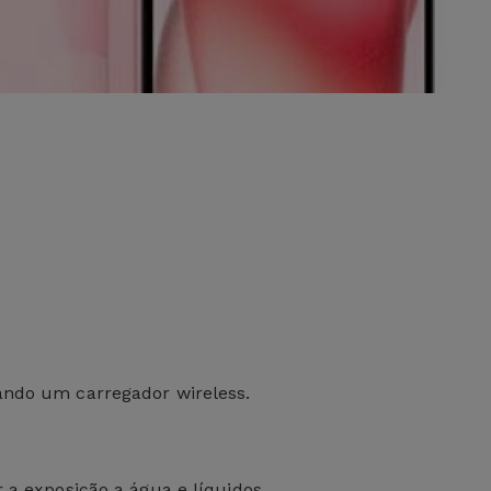
zando um carregador wireless.
 a exposição a água e líquidos.