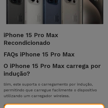
para
Outras
Telemóvel
Marcas
Gadgets
Ver
tudo
Higiene
iPhone 15 Pro Max
e Casa
Recondicionado
Carteiras,
FAQs iPhone 15 Pro Max
Bolsas e
Malas
O iPhone 15 Pro Max carrega por
indução?
Localizadores
e Acessórios
Sim, este suporta o carregamento por indução,
permitindo que carregue facilmente o dispositivo
utilizando um carregador wireless.
Mobilidade,
Auto e
O iPhone 15 Pro Max é à prova de