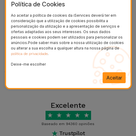
Bicicleta
Política de Cookies
água?
Ao aceitar a política de cookies da iServices deverá ter em
Acessórios
Devido ao facto de se tratar de um iPhone
consideração que a utilização de cookies possibilita a
de
personalização da utilização e a apresentação de serviços e
recondicionado, não é à prova de água. Portanto, é
Computador
ofertas adaptadas aos seus interesses. Os seus dados
importante evitar a exposição a água e líquidos.
pessoais e cookies podem ser utilizados para personalizar os
anúncios.Pode saber mais sobre a nossa utilização de cookies
Este iPhone é 5G?
Acessórios
ou alterar a sua escolha a qualquer altura na nossa página de
.
política de privacidade
iPad e
Sim, o iPhone 15 Pro Max compatível com redes 5G,
Tablet
Deixe-me escolher
oferecendo velocidades de dados mais rápidas e
Ver mais
uma experiência de conectividade aprimorada.
Aceitar
Kids
Tem NFC?
Ver
tudo
Sim, este possui tecnologia NFC (Near Field
Excelente
Communication). Com ela poderá realizar
★
★
★
★
★
pagamentos com Apple Pay e partilha de conteúdos
Baseado em 94360 opiniões
com o simples toque do seu iPhone.
★
Trustpilot