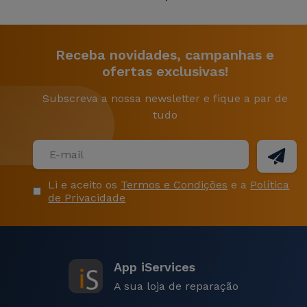
Possui duas câmaras traseiras?
Sim, o iPhone 15 Pro Max possui um sistema de
câmara dupla na parte traseira, que inclui uma
Receba novidades, campanhas e
lente principal de 48 MP e uma lente ultra grande
ofertas exclusivas!
angular de 12 MP, proporcionando flexibilidade nas
Subscreva a nossa newsletter e fique a par de
opções de fotografia.
tudo
Vem com carregador?
Não, o iPhone 15 Pro Max não inclui um carregador
na caixa, mas é fornecido com um cabo de
Li e aceito os
Termos e Condições
e a
Política
carregamento USB-C para Lightning.
de Privacidade
iPhone 15 Pro Max e 15 Plus: qual
a diferença?
App iServices
O iPhone 15 Pro Max e o
iPhone 15 Plus
partilham
A sua loja de reparação
muitas especificações semelhantes, incluindo o ecrã