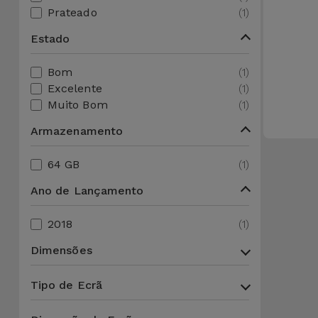
Apple Watch
Prateado
(1)
Adaptadores
Samsung
Recondicionados
Estado
Capas e
Xiaomi
Samsung
Bom
(1)
Películas
Recondicionados
Excelente
(1)
Huawei
Muito Bom
(1)
Powerbanks
iMac
Armazenamento
Recondicionados
Oppo
Carregadores
64 GB
(1)
Consolas
OnePlus
Ano de Lançamento
Auriculares
Recondicionadas
e Colunas
Google
2018
(1)
Ver
Smartwatches
tudo
Dimensões
Dyson
e Braceletes
Tipo de Ecrã
TCL
Correntes