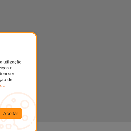
a utilização
viços e
dem ser
ação de
 de
Aceitar