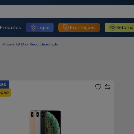
Produtos
Lojas
Promoções
Retoma
iPhone XS Max Recondicionado
SES
OÇÃO