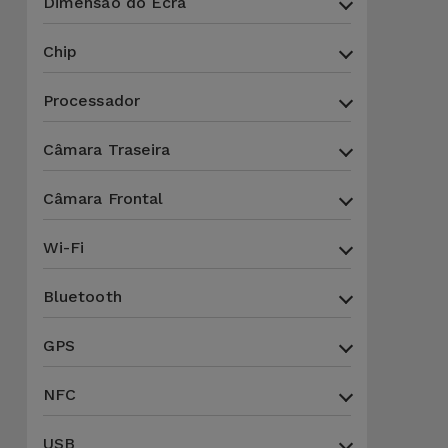
Dimensão do Ecrã
para
Outras
Telemóvel
Marcas
Chip
Gadgets
Processador
Ver
tudo
Higiene
Câmara Traseira
e Casa
Câmara Frontal
Carteiras,
Bolsas e
Wi-Fi
Malas
Bluetooth
Localizadores
e Acessórios
GPS
NFC
Mobilidade,
Auto e
USB