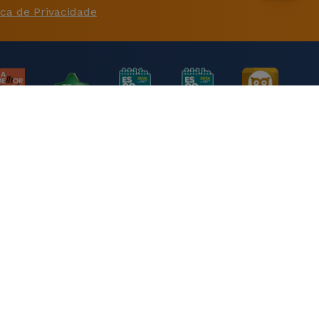
ica de Privacidade
iva.
 256 GB e 512 GB de armazenamento interno. A
o e a autenticação em várias aplicações com
inuará a receber atualizações de sistema operativo e