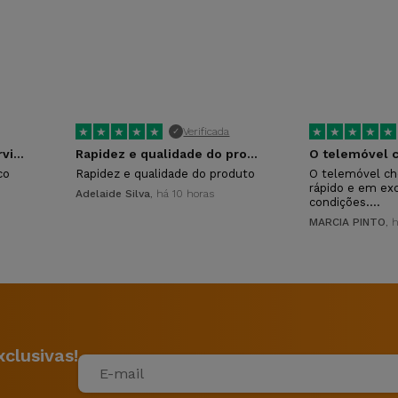
ecrã maior e recursos avançados, incluindo uma confi
essionante com um processador atualizado. A decisão en
★
★
★
★
★
★
★
★
★
★
Verificada
✓
um melhor desempenho, câmaras melhoradas e mais rec
Ótimo atendimento e servico
Rapidez e qualidade do produto
 iPhone 11 pode ser a melhor escolha. No entanto, o iP
co
Rapidez e qualidade do produto
O telemóvel ch
rápido e em ex
Adelaide Silva
, há 10 horas
condições.…
MARCIA PINTO
, 
ua?
ui uma certificação IP68, o que o tornaria resistente à 
ade original pode ter sido comprometida durante o proce
os.
clusivas!
 permite adicionar um segundo número de telemóvel virtua