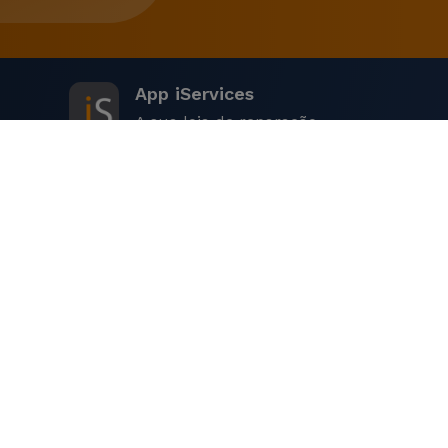
termos de conectividade.
O iPhone XS Max tem quantas po
App iServices
O iPhone XS Max possui um ecrã de 6,5 polegadas, of
A sua loja de reparação
O iPhone XS Max tem quantos GB
O iPhone XS Max está disponível em diferentes capa
capacidade exata depende do modelo que escolher.
A iServices
O iPhone XS Max tem Face ID?
Loja Online
Sim, o iPhone XS Max está equipado com a tecnologia
reconhecimento facial.
Lojas Perto de Si
O iPhone XS Max ainda atualiza?
+ iServices
A Apple fornece atualizações de software para os seu
segurança por mais alguns anos, mantendo-o atualiz
Links Úteis