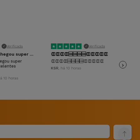
guração de câmara dupla. O
iPhone SE 2020
é mais
tre eles depende do tamanho do dispositivo que
★
★
★
★
★
★
Verificada
Verificada
✓
✓
ursos em comparação com o iPhone XS Max. Se
O telemóvel chegou super rápido e em…
👏👏👏👏🆒🆒🆒🆒👏👏👏👏👏
Ser
hone XS Max ainda é uma opção sólida se deseja um
egou super
👏👏👏👏🆒🆒🆒🆒👏👏👏👏👏
›
Ser
celentes
KSR
, há 10 horas
pat
há 10 horas
água e poeira em condições normais. No entanto, como
sso de recondicionamento. Portanto, evite expor o
l ao dispositivo, tornando-o mais versátil em