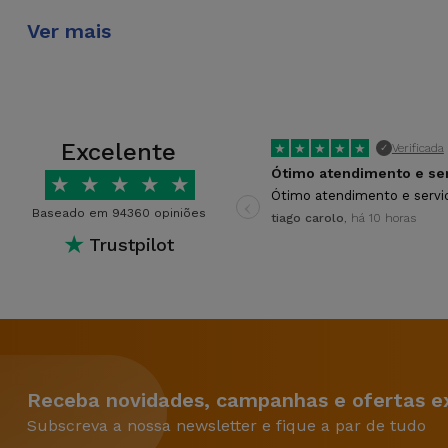
Ver mais
O iPhone XS Max é uma opção mais premium com um 
compacto, mais acessível e oferece desempenho impr
prefere e do orçamento disponível.
iPhone XS Max ou iPhone 11?
Excelente
★
★
★
★
★
Verificada
✓
O
iPhone 11
é uma opção mais recente que oferece 
★
★
★
★
★
valoriza o desempenho e as capacidades da câmara, o
‹
Ótimo atendimento e servi
Baseado em 94360 opiniões
dispositivo mais acessível com um grande ecrã.
tiago carolo
, há 10 horas
★
Trustpilot
O iPhone XS Max é à prova de ág
É importante notar que o iPhone XS Max original poss
se trata de um modelo recondicionado, a estanquicid
iPhone XS Max recondicionado à água para evitar dan
O iPhone XS Max aceita eSIM?
Receba novidades, campanhas e ofertas ex
Subscreva a nossa newsletter e fique a par de tudo
Sim, o iPhone XS Max suporta a tecnologia eSIM, que