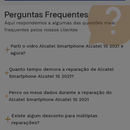
Perguntas Frequentes
Aqui respondemos a algumas das questões mais
frequentes pelos nossos clientes
Parti o vidro Alcatel Smartphone Alcatel 1S 2021 e
agora?
A iServices repara na hora e com garantia de 2 anos. Procure
Quanto tempo demora a reparação de Alcatel
a loja mais próxima de si.
Smartphone Alcatel 1S 2021?
A maioria das reparações, como a substituição do ecrã, é
Perco os meus dados durante a reparação do
efetuada em aproximadamente 20 a 30 minutos.
Alcatel Smartphone Alcatel 1S 2021
Embora a iServices seja especialista em reparação na hora, é
Existe algum desconto para múltiplas
sempre recomendável fazer um backup. A página também
reparações?
menciona um serviço de Passagem de Dados (29,95 €) caso
precises de ajuda com a gestão de ficheiros.