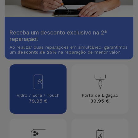
Receba um desconto exclusivo na 2ª
reparação!
Ao realizar duas reparações em simultâneo, garantimos
um
desconto de 25%
na reparação de menor valor.
Vidro / Ecrã / Touch
Porta de Ligação
79,95 €
39,95 €