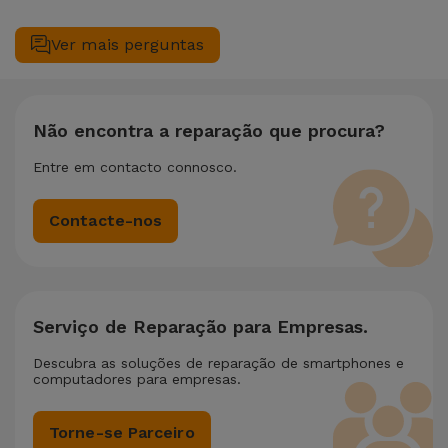
Sim. Na iServices, valorizamos a manutenção completa do
seu equipamento. Caso o seu Alcatel Smartphone Alcatel 1S
Ver mais perguntas
2021 necessite de duas ou mais intervenções técnicas
realizadas em simultâneo, aplicamos um desconto de 25%
sobre o valor da reparação mais barata.
Não encontra a reparação que procura?
Entre em contacto connosco.
Contacte-nos
Serviço de Reparação para Empresas.
Descubra as soluções de reparação de smartphones e
computadores para empresas.
Torne-se Parceiro