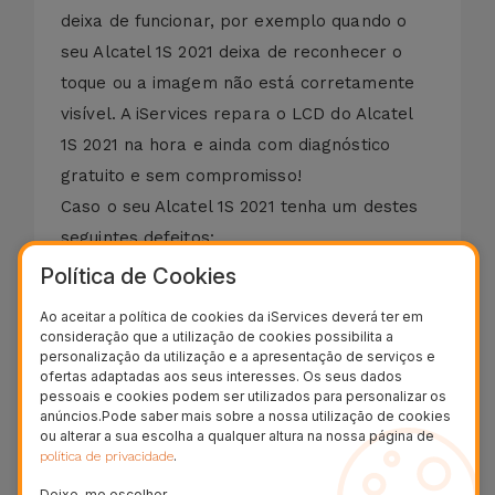
deixa de funcionar, por exemplo quando o
seu Alcatel 1S 2021 deixa de reconhecer o
toque ou a imagem não está corretamente
visível. A iServices repara o LCD do Alcatel
1S 2021 na hora e ainda com diagnóstico
gratuito e sem compromisso!
Caso o seu Alcatel 1S 2021 tenha um destes
seguintes defeitos:
- Vidro Partido;
Política de Cookies
- Ecrã com Manchas (Derrame);
Ao aceitar a política de cookies da iServices deverá ter em
- Vidro Riscado;
consideração que a utilização de cookies possibilita a
personalização da utilização e a apresentação de serviços e
- Vidro Estilhaçado ou Rachado;
ofertas adaptadas aos seus interesses. Os seus dados
- LCD com Cores Distorcidas;
pessoais e cookies podem ser utilizados para personalizar os
anúncios.Pode saber mais sobre a nossa utilização de cookies
- Ecrã Preto;
ou alterar a sua escolha a qualquer altura na nossa página de
- Display Danificado;
.
política de privacidade
- Touch Descalibrado ou sem Resposta.
Deixe-me escolher