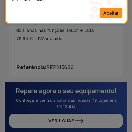
Efetuamos a reparação do ecrã do Alcatel
Aceitar
1S 2021 em apenas 20 minutos. A garantia da
substituição do vidro do Alcatel 1S 2021 é de
dois anos nas funções Touch e LCD.
79,95 € - IVA incluído.
Referência:
REP215689
Repare agora o seu equipamento!
Conheça e venha a uma das nossas 78 lojas em
Portugal
VER LOJAS