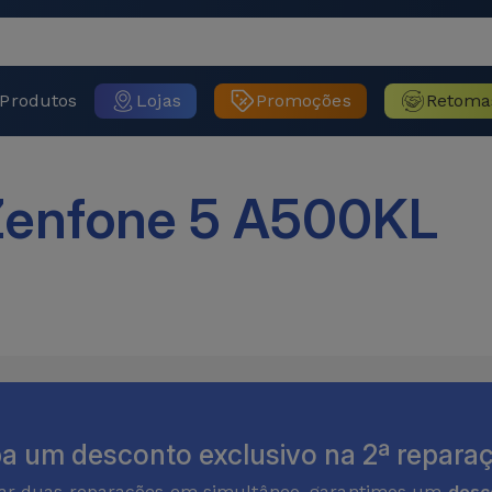
Produtos
Lojas
Promoções
Retoma
enfone 5 A500KL
a um desconto exclusivo na 2ª reparaç
zar duas reparações em simultâneo, garantimos um
desc