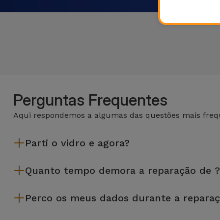
Perguntas Frequentes
Aqui respondemos a algumas das questões mais frequ
Parti o vidro e agora?
A iServices repara na hora e com garantia de 2 anos. Procure a
Quanto tempo demora a reparação de ?
A maioria das reparações, como a substituição do ecrã, é e
Perco os meus dados durante a repara
Embora a iServices seja especialista em reparação na hora