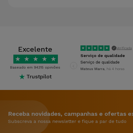
Excelente
★
★
★
★
★
Verificada
✓
Serviço de qualidade
★
★
★
★
★
‹
Serviço de qualidade
Baseado em 94315 opiniões
Mateus Marra
, há 4 horas
★
Trustpilot
Receba novidades, campanhas e ofertas ex
Subscreva a nossa newsletter e fique a par de tudo