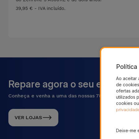
39,95 € - IVA incluído.
Polític
Ao aceitar 
Repare agora o seu equipame
de cookies 
ofertas ad
Conheça e venha a uma das nossas 78 lojas em Portu
utilizados 
cookies ou
privacidad
VER LOJAS
Deixe-me 