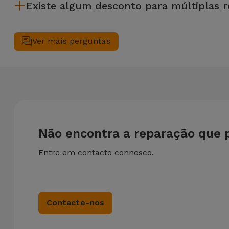
Existe algum desconto para múltiplas 
precises de ajuda com a gestão de ficheiros.
Sim. Na iServices, valorizamos a manutenção completa do se
desconto de 25% sobre o valor da reparação mais barata.
Ver mais perguntas
Não encontra a reparação que 
Entre em contacto connosco.
Contacte-nos