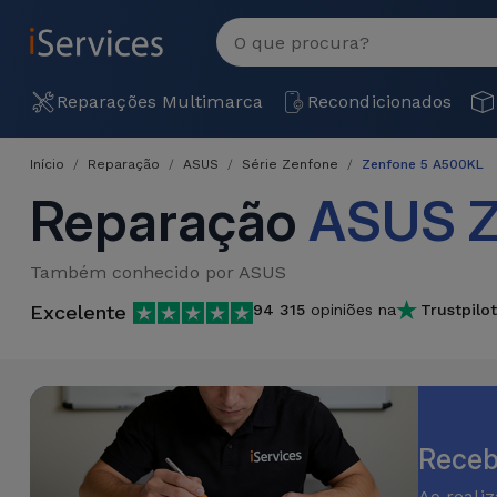
MENU
Ver
tudo
Reparações
Reparações Multimarca
Recondicionados
Multimarca
Início
Reparação
ASUS
Série Zenfone
Zenfone 5 A500KL
Por
Recondicionados
Reparação
ASUS Z
Avaria
iPhones
Produtos
iPhone
Também conhecido por ASUS
Recondicionados
Excelente
94 315
opiniões na
Trustpilot
DJI
Lojas
iPad
MacBooks
Drones
Recondicionados
Macbook
Promoções
Novidades
/ iMac
iPads
Recondicionados
Receb
Retomas
Cabos
Watch
Ao reali