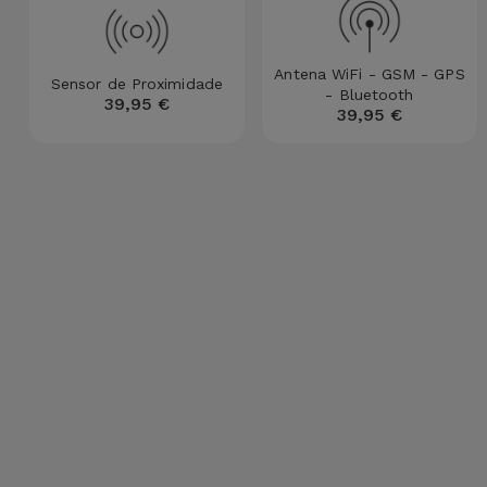
para
Outras
Telemóvel
Marcas
Antena WiFi - GSM - GPS
Sensor de Proximidade
Gadgets
- Bluetooth
39,95 €
Ver
39,95 €
tudo
Higiene
e Casa
Carteiras,
Bolsas e
Malas
Localizadores
e Acessórios
Mobilidade,
Auto e