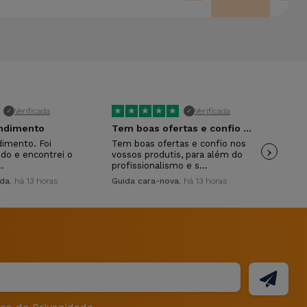
★
★
★
★
★
★
Verificada
Verificada
✓
✓
endimento
Tem boas ofertas e confio nos vossos…
A e
dimento. Foi
Tem boas ofertas e confio nos
›
A e
ido e encontrei o
vossos produtis, para além do
Ate
…
profissionalismo e s…
Mai
ida
, há 13 horas
Guida cara-nova
, há 13 horas