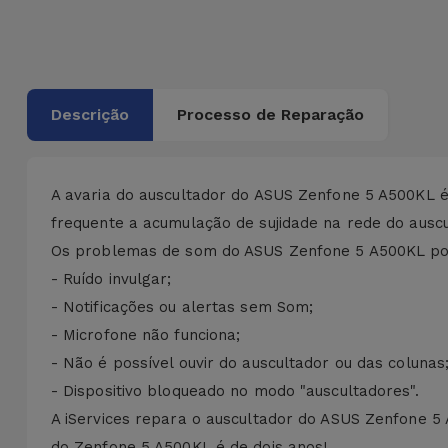
Bicicleta
Acessórios
de
Computador
Descrição
Processo de Reparação
Acessórios
iPad e
A avaria do auscultador do ASUS Zenfone 5 A500KL 
Tablet
frequente a acumulação de sujidade na rede do auscu
Os problemas de som do ASUS Zenfone 5 A500KL pode
Kids
- Ruído invulgar;
- Notificações ou alertas sem Som;
Ver
- Microfone não funciona;
tudo
- Não é possível ouvir do auscultador ou das colunas
- Dispositivo bloqueado no modo "auscultadores".
A iServices repara o auscultador do ASUS Zenfone 5
do Zenfone 5 A500KL é de dois anos!