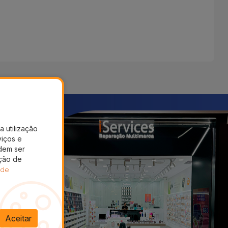
a utilização
viços e
dem ser
ação de
 de
Aceitar