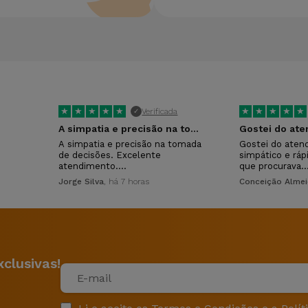
★
★
★
★
★
★
★
★
★
★
Verificada
✓
A simpatia e precisão na tomada de…
Gostei do at
A simpatia e precisão na tomada
Gostei do aten
de decisões. Excelente
simpático e ráp
atendimento.…
que procurava.
Jorge Silva
, há 7 horas
Conceição Alme
clusivas!