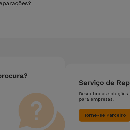
reparações?
u equipamento. Caso o seu necessite de duas ou mais intervençõ
procura?
Serviço de Re
Descubra as soluções
para empresas.
Torne-se Parceiro