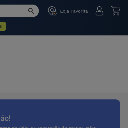
Loja Favorita
s
ão!
onto de 25%
na reparação de menor valor.