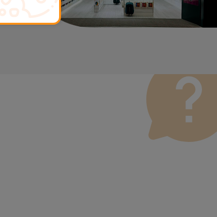
ona um serviço de Passagem de Dados (29,95 €) caso