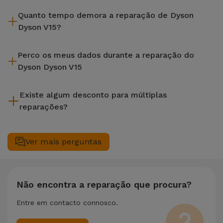
A iServices repara na hora e com garantia de 2 anos. Procure
Quanto tempo demora a reparação de Dyson
a loja mais próxima de si.
Dyson V15?
A maioria das reparações, como a substituição do ecrã, é
Perco os meus dados durante a reparação do
efetuada em aproximadamente 20 a 30 minutos.
Dyson Dyson V15
Embora a iServices seja especialista em reparação na hora, é
Existe algum desconto para múltiplas
sempre recomendável fazer um backup. A página também
reparações?
menciona um serviço de Passagem de Dados (29,95 €) caso
precises de ajuda com a gestão de ficheiros.
Sim. Na iServices, valorizamos a manutenção completa do
seu equipamento. Caso o seu Dyson Dyson V15 necessite de
Ver mais perguntas
duas ou mais intervenções técnicas realizadas em
simultâneo, aplicamos um desconto de 25% sobre o valor da
reparação mais barata.
Não encontra a reparação que procura?
Entre em contacto connosco.