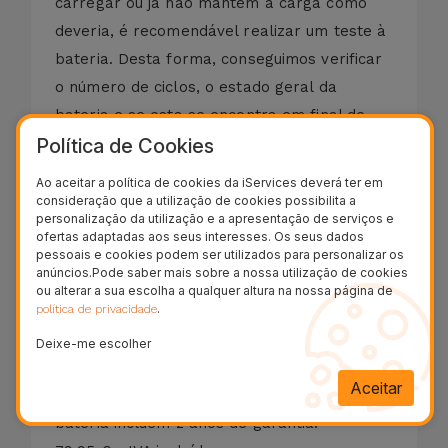
carregar ou já não mantém a carga como
deveria, é recomendável realizar um teste à
bateria. Desta forma, conseguimos verificar
o número de ciclos, o estado geral da
bateria e se esta se encontra em final de
Política de Cookies
vida útil.
Ao substituir a bateria do Dyson V15, poderá
Ao aceitar a política de cookies da iServices deverá ter em
voltar a contar com uma autonomia
consideração que a utilização de cookies possibilita a
personalização da utilização e a apresentação de serviços e
semelhante à de quando o adquiriu.
ofertas adaptadas aos seus interesses. Os seus dados
Trabalhamos apenas com baterias novas,
pessoais e cookies podem ser utilizados para personalizar os
anúncios.Pode saber mais sobre a nossa utilização de cookies
com 0 ciclos, garantindo máxima eficiência e
ou alterar a sua escolha a qualquer altura na nossa página de
.
política de privacidade
segurança.
A iServices substitui a bateria do Dyson V15
Deixe-me escolher
de forma rápida, com diagnóstico gratuito e
Aceitar
sem compromisso. Todas as substituições de
bateria incluem 2 anos de garantia.