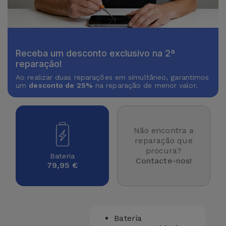
Receba um desconto exclusivo na 2ª
reparação!
Ao realizar duas reparações em simultâneo, garantimos
um
desconto de 25%
na reparação de menor valor.
Não encontra a
reparação que
procura?
Bateria
Contacte-nos!
79,95 €
Bateria