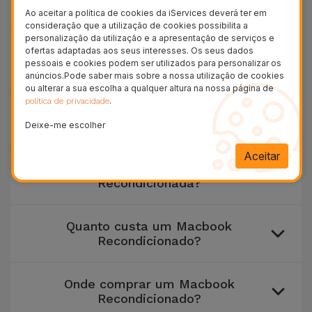
Recondicionado?
Ao aceitar a política de cookies da iServices deverá ter em
consideração que a utilização de cookies possibilita a
personalização da utilização e a apresentação de serviços e
ofertas adaptadas aos seus interesses. Os seus dados
Qual é a linha de Estados Macbook
pessoais e cookies podem ser utilizados para personalizar os
Recondicionados iServices?
anúncios.Pode saber mais sobre a nossa utilização de cookies
ou alterar a sua escolha a qualquer altura na nossa página de
.
política de privacidade
Como escolher um Macbook
Recondicionado?
Deixe-me escolher
Aceitar
O que é uma Nintendo Switch
Recondicionada?
Quanto custa um Macbook
Recondicionado?
Onde comprar um Macbook
Recondicionado?