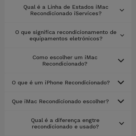
Bicicleta
Qual é a Linha de Estados iMac
Recondicionado iServices?
Acessórios
de
Computador
O que significa recondicionamento de
equipamentos eletrónicos?
Acessórios
iPad e
Como escolher um iMac
Tablet
Recondicionado?
Kids
O que é um iPhone Recondicionado?
Ver
Que iMac Recondicionado escolher?
tudo
Qual é a diferença engtre
recondicionado e usado?