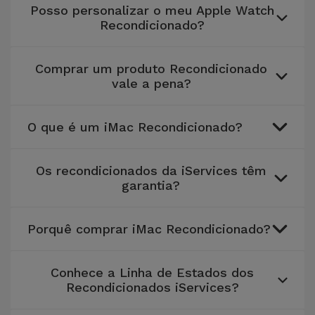
para
Posso personalizar o meu Apple Watch
Outras
Telemóvel
Recondicionado?
Marcas
Gadgets
Comprar um produto Recondicionado
Ver
vale a pena?
tudo
Higiene
e Casa
O que é um iMac Recondicionado?
Carteiras,
Os recondicionados da iServices têm
Bolsas e
garantia?
Malas
Localizadores
Porquê comprar iMac Recondicionado?
e Acessórios
Conhece a Linha de Estados dos
Mobilidade,
Recondicionados iServices?
Auto e