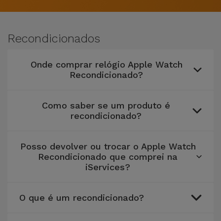
Apple Watch
Adaptadores
Samsung
Recondicionados
Recondicionados
Capas e
Xiaomi
Samsung
Películas
Recondicionados
Onde comprar relógio Apple Watch
Huawei
Recondicionado?
Powerbanks
iMac
Recondicionados
Oppo
Como saber se um produto é
Carregadores
recondicionado?
Consolas
OnePlus
Auriculares
Recondicionadas
e Colunas
Posso devolver ou trocar o Apple Watch
Google
Recondicionado que comprei na
Ver
iServices?
Smartwatches
tudo
Dyson
e Braceletes
O que é um recondicionado?
TCL
Correntes