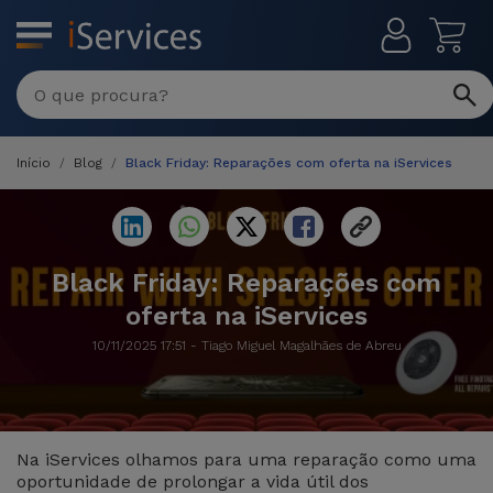
MENU
Reparações
Multimarca
Início
Blog
Black Friday: Reparações com oferta na iServices
Por
Recondicionados
Avaria
iPhones
Produtos
iPhone
Recondicionados
Black Friday: Reparações com
oferta na iServices
DJI
Lojas
iPad
MacBooks
Drones
10/11/2025 17:51 - Tiago Miguel Magalhães de Abreu
Recondicionados
Macbook
Promoções
Novidades
/ iMac
iPads
Recondicionados
Na iServices olhamos para uma reparação como uma
Retomas
Cabos
Watch
oportunidade de prolongar a vida útil dos