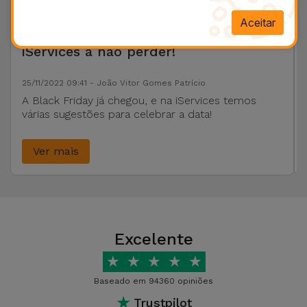
Aceitar
Black Friday 2022: 4 produtos
iServices a não perder!
25/11/2022 09:41 - João Vitor Gomes Patrício
A Black Friday já chegou, e na iServices temos
várias sugestões para celebrar a data!
Ver mais
Excelente
★
★
★
★
★
Baseado em 94360 opiniões
★
Trustpilot