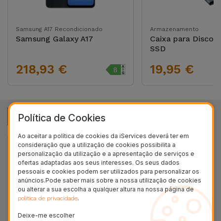
Bicicleta
Acessórios
Samsung A17 Recondicionado
Armazenamento
Samsung Galaxy A17
Caixa para Disco 
de
SSD
Computador
218,93 €
19,95 €
Acessórios
iPad e
Tablet
Outros Artigos
Ver mais
Política de Cookies
Kids
Ao aceitar a política de cookies da iServices deverá ter em
consideração que a utilização de cookies possibilita a
personalização da utilização e a apresentação de serviços e
Ver
ofertas adaptadas aos seus interesses. Os seus dados
tudo
pessoais e cookies podem ser utilizados para personalizar os
anúncios.Pode saber mais sobre a nossa utilização de cookies
ou alterar a sua escolha a qualquer altura na nossa página de
.
política de privacidade
Deixe-me escolher