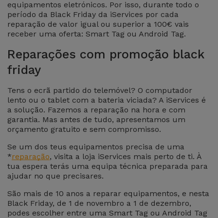
equipamentos eletrónicos. Por isso, durante todo o
Apple Watch
Adaptadores
período da Black Friday da iServices por cada
Samsung
Recondicionados
reparação de valor igual ou superior a 100€ vais
receber uma oferta: Smart Tag ou Android Tag.
Capas e
Xiaomi
Samsung
Reparações com promoção black
Películas
Recondicionados
friday
Huawei
Powerbanks
iMac
Tens o ecrã partido do telemóvel? O computador
Recondicionados
Oppo
lento ou o tablet com a bateria viciada? A iServices é
Carregadores
a solução. Fazemos a reparação na hora e com
garantia. Mas antes de tudo, apresentamos um
Consolas
OnePlus
orçamento gratuito e sem compromisso.
Auriculares
Recondicionadas
e Colunas
Se um dos teus equipamentos precisa de uma
Google
*
reparação
, visita a loja iServices mais perto de ti. À
Ver
tua espera terás uma equipa técnica preparada para
Smartwatches
tudo
ajudar no que precisares.
Dyson
e Braceletes
São mais de 10 anos a reparar equipamentos, e nesta
Black Friday, de 1 de novembro a 1 de dezembro,
TCL
Correntes
podes escolher entre uma Smart Tag ou Android Tag