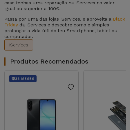
para
caso tenhas uma reparação na iServices no valor
Outras
igual ou superior a 100€.
Telemóvel
Marcas
Passa por uma das lojas iServices, e aproveita a
Black
Gadgets
Friday
da iServices e descobre como é simples
Ver
prolongar a vida útil do teu Smartphone, tablet ou
computador.
tudo
Higiene
iServices
e Casa
Produtos Recomendados
Carteiras,
Bolsas e
Malas
36 MESES
Localizadores
e Acessórios
Mobilidade,
Auto e