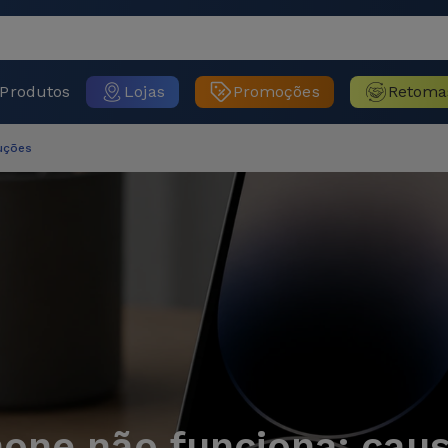
Produtos
Lojas
Promoções
Retoma
luções
hone não funciona: cau