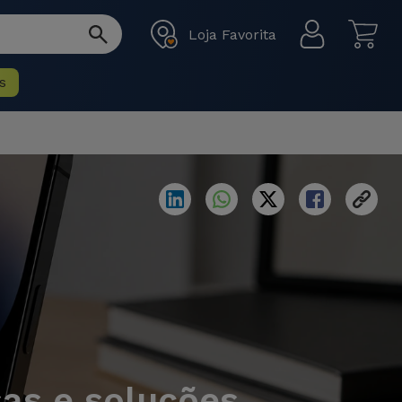
Loja Favorita
s
sas e soluções