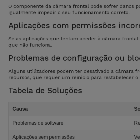
para
O componente da câmara frontal pode sofrer danos por
Outras
Telemóvel
igualmente impedir o seu funcionamento correto.
Marcas
Aplicações com permissões incor
Gadgets
Ver
Se as aplicações que tentam aceder à câmara frontal 
tudo
Higiene
que não funciona.
e Casa
Problemas de configuração ou blo
Carteiras,
Alguns utilizadores podem ter desativado a câmara fr
Bolsas e
recursos, que requer um reinício para restabelecer o
Malas
Tabela de Soluções
Localizadores
e Acessórios
Causa
So
Problemas de software
Re
Mobilidade,
Auto e
Aplicações sem permissões
Ve