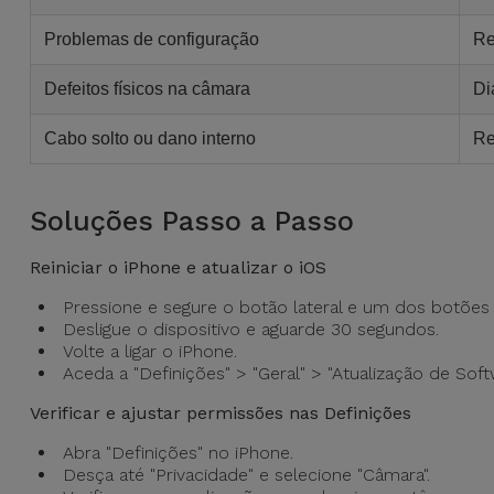
Bicicleta
Problemas de configuração
Re
Acessórios
de
Defeitos físicos na câmara
Di
Computador
Cabo solto ou dano interno
Re
Acessórios
iPad e
Soluções Passo a Passo
Tablet
Reiniciar o iPhone e atualizar o iOS
Kids
Pressione e segure o botão lateral e um dos botões 
Desligue o dispositivo e aguarde 30 segundos.
Ver
Volte a ligar o iPhone.
Aceda a "Definições" > "Geral" > "Atualização de Softw
tudo
Verificar e ajustar permissões nas Definições
Abra "Definições" no iPhone.
Desça até "Privacidade" e selecione "Câmara".