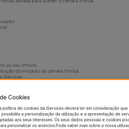
missão ativada para aceder à câmara frontal.
utador.
one".
to ao seu iPhone.
ituição do módulo da câmara frontal.
a iServices.
anos internos
a de Cookies
 cabos e componentes internos.
a política de cookies da iServices deverá ter em consideração que 
a restaurar a funcionalidade da câmara.
possibilita a personalização da utilização e a apresentação de ser
o meu iPhone não abre nas aplicaçõe
aptadas aos seus interesses. Os seus dados pessoais e cookies po
para personalizar os anúncios.Pode saber mais sobre a nossa utiliz