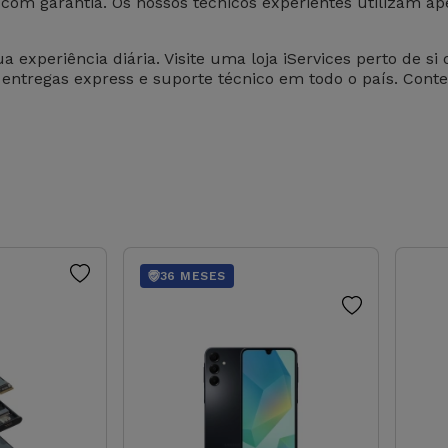
e com garantia. Os nossos técnicos experientes utilizam a
experiência diária. Visite uma loja iServices perto de si
 entregas express e suporte técnico em todo o país. Cont
36 MESES