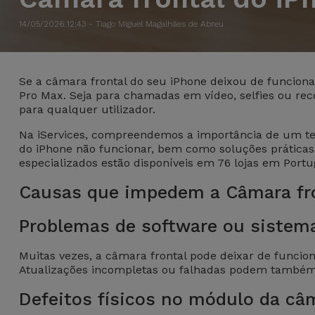
Apple Watch
Adaptadores
Samsung
Recondicionados
14/05/2026 12:43 - Tiago Miguel Magalhães de Abreu
Capas e
Xiaomi
Samsung
Películas
Recondicionados
Se a câmara frontal do seu iPhone deixou de funciona
Pro Max. Seja para chamadas em vídeo, selfies ou rec
Huawei
para qualquer utilizador.
Powerbanks
iMac
Na iServices, compreendemos a importância de um tel
Recondicionados
Oppo
do iPhone não funcionar, bem como soluções práticas 
Carregadores
especializados estão disponíveis em 76 lojas em Portu
Consolas
OnePlus
Causas que impedem a Câmara fro
Auriculares
Recondicionadas
e Colunas
Google
Problemas de software ou sistema
Ver
Smartwatches
tudo
Muitas vezes, a câmara frontal pode deixar de funcion
Dyson
e Braceletes
Atualizações incompletas ou falhadas podem também 
TCL
Defeitos físicos no módulo da câ
Correntes