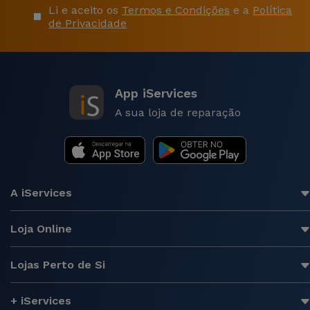
Li e aceito os
Termos e Condições
e a
Política
de Privacidade
App iServices
A sua loja de reparação
A iServices
Loja Online
Lojas Perto de Si
+ iServices