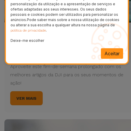
personalização da utilização e a apresentação de serviços e
ofertas adaptadas aos seus interesses. Os seus dados
pessoais e cookies podem ser utilizados para personalizar os
anúncios.Pode saber mais sobre a nossa utilização de cookies
ou alterar a sua escolha a qualquer altura na nossa página de
.
política de privacidade
Desfrute do Domingo de
Deixe-me escolher
Páscoa com a DJI
Aceitar
01/04/2021 19:13 - Leonardo Jesus, Técnico de Marketing
Aproveite este fim-de-semana prolongado com os
melhores artigos da DJI para os seus momentos de
ação!
VER MAIS