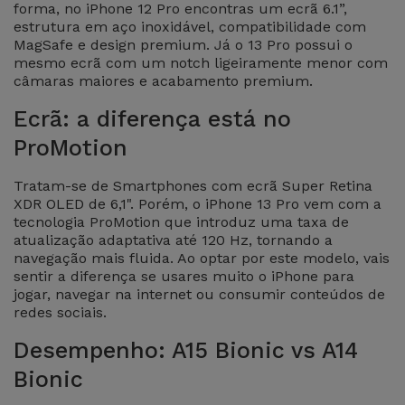
para
forma, no iPhone 12 Pro encontras um ecrã 6.1”,
Outras
estrutura em aço inoxidável, compatibilidade com
Telemóvel
MagSafe e design premium. Já o 13 Pro possui o
Marcas
mesmo ecrã com um notch ligeiramente menor com
Gadgets
câmaras maiores e acabamento premium.
Ver
Ecrã: a diferença está no
tudo
Higiene
ProMotion
e Casa
Tratam-se de Smartphones com ecrã Super Retina
Carteiras,
XDR OLED de 6,1". Porém, o iPhone 13 Pro vem com a
Bolsas e
tecnologia ProMotion que introduz uma taxa de
atualização adaptativa até 120 Hz, tornando a
Malas
navegação mais fluida. Ao optar por este modelo, vais
sentir a diferença se usares muito o iPhone para
Localizadores
jogar, navegar na internet ou consumir conteúdos de
redes sociais.
e Acessórios
Desempenho: A15 Bionic vs A14
Mobilidade,
Bionic
Auto e