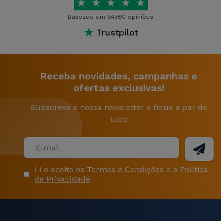
★
★
★
★
★
Baseado em 94360 opiniões
★
Trustpilot
Receba novidades, campanhas e
ofertas exclusivas!
Subscreva a nossa newsletter e fique a par de
tudo
Li e aceito os
Termos e Condições
e a
Política
de Privacidade