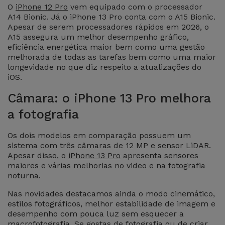
Bicicleta
O
iPhone 12 Pro
vem equipado com o processador
A14 Bionic. Já o iPhone 13 Pro conta com o A15 Bionic.
Apesar de serem processadores rápidos em 2026, o
Acessórios
A15 assegura um melhor desempenho gráfico,
de
eficiência energética maior bem como uma gestão
Computador
melhorada de todas as tarefas bem como uma maior
longevidade no que diz respeito a atualizações do
iOS.
Acessórios
iPad e
Câmara: o iPhone 13 Pro melhora
Tablet
a fotografia
Kids
Os dois modelos em comparação possuem um
sistema com três câmaras de 12 MP e sensor LiDAR.
Apesar disso, o
iPhone 13 Pro
apresenta sensores
Ver
maiores e várias melhorias no video e na fotografia
tudo
noturna.
Nas novidades destacamos ainda o modo cinemático,
estilos fotográficos, melhor estabilidade de imagem e
desempenho com pouca luz sem esquecer a
macrofotografia. Se gostas de fotografia ou de criar