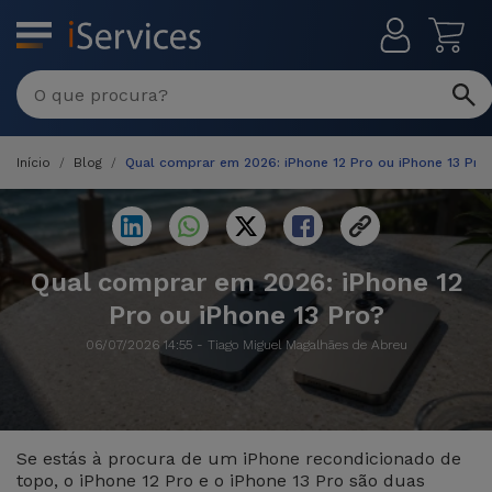
MENU
Reparações
Multimarca
Início
Blog
Qual comprar em 2026: iPhone 12 Pro ou iPhone 13 Pro
Por
Recondicionados
Avaria
iPhones
Produtos
iPhone
Recondicionados
Qual comprar em 2026: iPhone 12
Pro ou iPhone 13 Pro?
DJI
Lojas
iPad
MacBooks
Drones
06/07/2026 14:55 - Tiago Miguel Magalhães de Abreu
Recondicionados
Macbook
Promoções
Novidades
/ iMac
iPads
Recondicionados
Se estás à procura de um iPhone recondicionado de
Retomas
Cabos
Watch
topo, o iPhone 12 Pro e o iPhone 13 Pro são duas