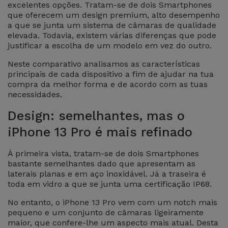
excelentes opções. Tratam-se de dois Smartphones
Apple Watch
Adaptadores
que oferecem um design premium, alto desempenho
Samsung
Recondicionados
a que se junta um sistema de câmaras de qualidade
elevada. Todavia, existem várias diferenças que pode
Capas e
Xiaomi
justificar a escolha de um modelo em vez do outro.
Samsung
Películas
Recondicionados
Neste comparativo analisamos as características
Huawei
principais de cada dispositivo a fim de ajudar na tua
Powerbanks
compra da melhor forma e de acordo com as tuas
iMac
necessidades.
Recondicionados
Oppo
Carregadores
Design: semelhantes, mas o
Consolas
OnePlus
iPhone 13 Pro é mais refinado
Auriculares
Recondicionadas
e Colunas
À primeira vista, tratam-se de dois Smartphones
Google
bastante semelhantes dado que apresentam as
Ver
laterais planas e em aço inoxidável. Já a traseira é
Smartwatches
tudo
toda em vidro a que se junta uma certificação IP68.
Dyson
e Braceletes
No entanto, o iPhone 13 Pro vem com um notch mais
pequeno e um conjunto de câmaras ligeiramente
TCL
Correntes
maior, que confere-lhe um aspecto mais atual. Desta