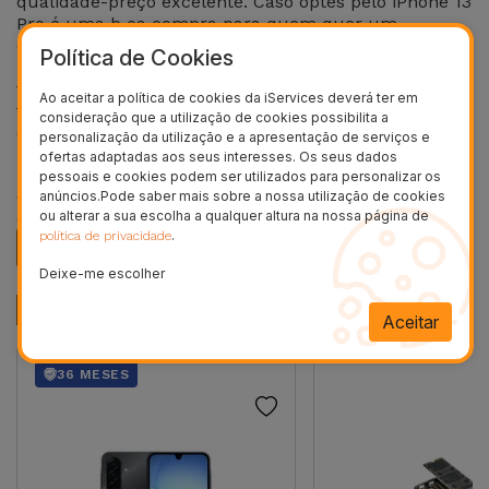
qualidade-preço excelente. Caso optes pelo iPhone 13
Pro é uma b oa compra para quem quer um
equipamento mais recente e mais próximo da
Política de Cookies
realidade que os novos modelos apresentam. Mas
também se és alguém que dá valor à autonomia,
Ao aceitar a política de cookies da iServices deverá ter em
fotografia, fluidez de navegação numa ecrã sem
consideração que a utilização de cookies possibilita a
esquecer um tempo maior de atualizações.
personalização da utilização e a apresentação de serviços e
ofertas adaptadas aos seus interesses. Os seus dados
Na iServices encontras
iPhones Recondicionados
com
pessoais e cookies podem ser utilizados para personalizar os
3 anos de garantia, devidamente testado a funcionar
anúncios.Pode saber mais sobre a nossa utilização de cookies
a 100% a um preço bastante acessível.
ou alterar a sua escolha a qualquer altura na nossa página de
.
política de privacidade
iPhone Recondicionado
Deixe-me escolher
Produtos Recomendados
Aceitar
36 MESES