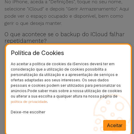
No iPhone, aceda a "Definições", toque no seu nome,
selecione "iCloud" e depois "Gerir Armazenamento". Aqui
pode ver o espaço ocupado e disponível, bem como
gerir o que deseja manter.
O que acontece se o backup do iCloud falhar
repetidamente?
Se o backup continuar a falhar, experimente reiniciar o
Política de Cookies
dispositivo, atualizar o iOS, ou iniciar sessão novamente
Ao aceitar a política de cookies da iServices deverá ter em
na sua Apple ID. Se o problema persistir, poderá ser
consideração que a utilização de cookies possibilita a
necessário restaurar o iPhone ou contactar assistência
personalização da utilização e a apresentação de serviços e
ofertas adaptadas aos seus interesses. Os seus dados
especializada.
pessoais e cookies podem ser utilizados para personalizar os
anúncios.Pode saber mais sobre a nossa utilização de cookies
Posso fazer backup do iPhone sem Wi-Fi?
ou alterar a sua escolha a qualquer altura na nossa página de
.
política de privacidade
O backup para o iCloud exige ligação Wi-Fi, não sendo
possível realizar com dados móveis. Para fazer backup
Deixe-me escolher
sem Wi-Fi, pode usar a ligação ao computador via
iTunes ou Finder para guardar uma cópia local.
Aceitar