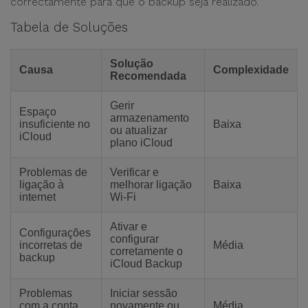
correctamente para que o backup seja realizado.
Tabela de Soluções
Solução
Causa
Complexidade
Recomendada
Gerir
Espaço
armazenamento
insuficiente no
Baixa
ou atualizar
iCloud
plano iCloud
Problemas de
Verificar e
ligação à
melhorar ligação
Baixa
internet
Wi-Fi
Ativar e
Configurações
configurar
incorretas de
Média
corretamente o
backup
iCloud Backup
Problemas
Iniciar sessão
com a conta
novamente ou
Média