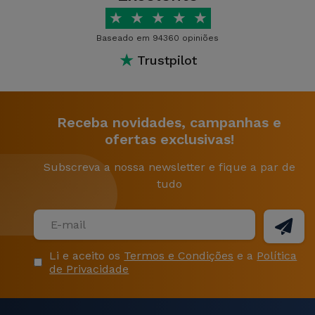
★
★
★
★
★
Baseado em 94360 opiniões
★
Trustpilot
Receba novidades, campanhas e
ofertas exclusivas!
Subscreva a nossa newsletter e fique a par de
tudo
Li e aceito os
Termos e Condições
e a
Política
de Privacidade