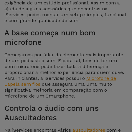
exigência de um estúdio profissional. Assim com a
Apple Watch
Adaptadores
ajuda de alguns acessórios que encontras na
Samsung
Recondicionados
iServices, podes montar um setup simples, funcional
e com grande qualidade de som.
Capas e
Xiaomi
Samsung
A base começa num bom
Películas
Recondicionados
microfone
Huawei
Powerbanks
iMac
Começamos por falar do elemento mais importante
Recondicionados
Oppo
de um podcast: o som. E para tal, tens de ter um
Carregadores
bom microfone pode fazer toda a diferença e
proporcionar a melhor experiência para quem ouve.
Consolas
OnePlus
Para iniciantes, a iServices possui o
Microfone de
Auriculares
Recondicionadas
Lapela sem fios
que assegura uma uma muito
e Colunas
significativa melhoria em comparação com o
Google
microfone de um Smartphone.
Ver
Smartwatches
tudo
Controla o áudio com uns
Dyson
e Braceletes
Auscultadores
TCL
Correntes
Na iServices encontras vários
auscultadores
com e