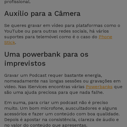
Bicicleta
profissional.
Auxílio para a Câmera
Acessórios
de
Se queres gravar em vídeo para plataformas como o
Computador
YouTube ou para outras redes sociais, há vários
suportes para telemóvel como é o caso do
Phone
Stick
.
Acessórios
iPad e
Uma powerbank para os
Tablet
imprevistos
Kids
Gravar um Podcast requer bastante energia,
nomeadamente nas longas sessões ou gravações em
video. Nas iServices encontras várias
Powerbanks
que
Ver
são uma ajuda preciosa para que nada falhe.
tudo
Em suma, para criar um podcast não é preciso
muito. Um bom microfone, auscultadores e alguns
acessórios e fazer um conteúdo com boa qualidade.
Depois é apostar na consistência, clareza de áudio e
no valor do conteúdo que apresentas.