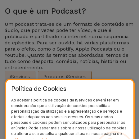
O que é um Podcast?
Um podcast trata-se de um formato de conteúdo em
áudio, que por vezes pode ter vídeo, e que é
publicado e partilhado na internet numa sequência
de episódios. Para ser ouvido, há várias plataformas
para o efeito, como o Spotify, Apple Podcasts ou o
Youtube. Quanto às temáticas abordadas, temos de
tudo como desporto, comédia, notícias, história ou
entretenimento.
iServices
Produtos iServices
Política de Cookies
Produtos Recomendados
Ao aceitar a política de cookies da iServices deverá ter em
consideração que a utilização de cookies possibilita a
personalização da utilização e a apresentação de serviços e
36 MESES
ofertas adaptadas aos seus interesses. Os seus dados
pessoais e cookies podem ser utilizados para personalizar os
anúncios.Pode saber mais sobre a nossa utilização de cookies
ou alterar a sua escolha a qualquer altura na nossa página de