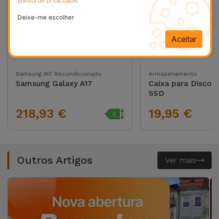
.
política de privacidade
Deixe-me escolher
Aceitar
Samsung A17 Recondicionado
Armazenamento
Samsung Galaxy A17
Caixa para Disco 
SSD
218,93 €
19,95 €
Outros Artigos
Ver mais