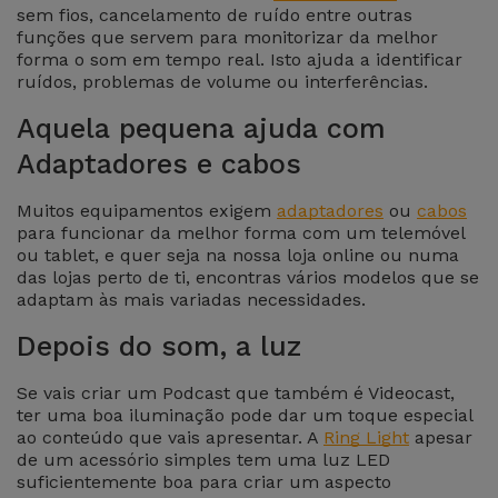
para
sem fios, cancelamento de ruído entre outras
Outras
Telemóvel
funções que servem para monitorizar da melhor
Marcas
forma o som em tempo real. Isto ajuda a identificar
ruídos, problemas de volume ou interferências.
Gadgets
Ver
Aquela pequena ajuda com
tudo
Higiene
Adaptadores e cabos
e Casa
Muitos equipamentos exigem
adaptadores
ou
cabos
para funcionar da melhor forma com um telemóvel
Carteiras,
ou tablet, e quer seja na nossa loja online ou numa
Bolsas e
das lojas perto de ti, encontras vários modelos que se
Malas
adaptam às mais variadas necessidades.
Depois do som, a luz
Localizadores
e Acessórios
Se vais criar um Podcast que também é Videocast,
ter uma boa iluminação pode dar um toque especial
ao conteúdo que vais apresentar. A
Ring Light
apesar
Mobilidade,
de um acessório simples tem uma luz LED
Auto e
suficientemente boa para criar um aspecto