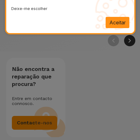
Reparar Câmaras
Reparar Porta de
Reparar Dan
Deixe-me escolher
Dell
Ligação Dell
Líquidos Del
Aceitar
Não encontra a
reparação que
procura?
Entre em contacto
connosco.
Contacte-nos