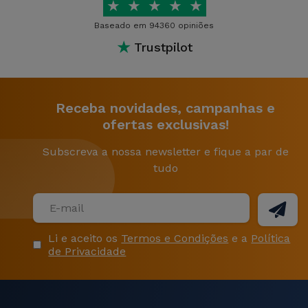
★
★
★
★
★
Baseado em 94360 opiniões
★
Trustpilot
Receba novidades, campanhas e
ofertas exclusivas!
Subscreva a nossa newsletter e fique a par de
tudo
Li e aceito os
Termos e Condições
e a
Política
de Privacidade