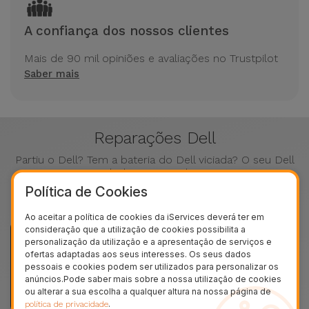
A confiança dos nossos clientes
Mais de 90 mil opiniões e avaliações no Trustpilot
Saber mais
Reparações Dell
Partiu o Dell? Tem a bateria do Dell viciada? O seu Dell
desliga-se sozinho?
Saiba como a iServices pode dar uma nova vida ao seu
Política de Cookies
Dell
Ao aceitar a política de cookies da iServices deverá ter em
consideração que a utilização de cookies possibilita a
personalização da utilização e a apresentação de serviços e
ofertas adaptadas aos seus interesses. Os seus dados
pessoais e cookies podem ser utilizados para personalizar os
anúncios.Pode saber mais sobre a nossa utilização de cookies
ou alterar a sua escolha a qualquer altura na nossa página de
.
política de privacidade