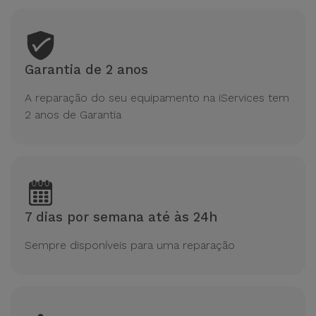
Bicicleta
Acessórios
de
Garantia de 2 anos
Computador
A reparação do seu equipamento na iServices tem
Acessórios
2 anos de Garantia
iPad e
Tablet
Kids
7 dias por semana até às 24h
Ver
tudo
Sempre disponíveis para uma reparação