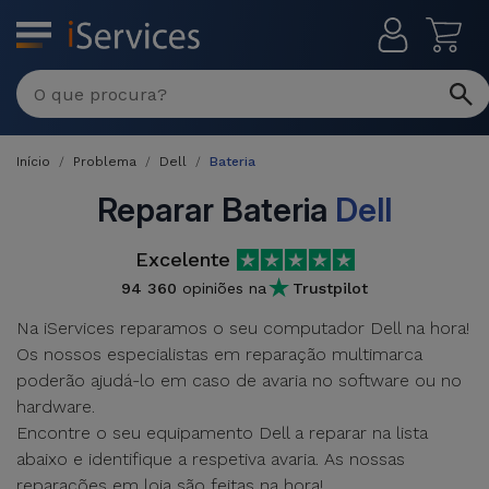
MENU
Reparações
Multimarca
Início
Problema
Dell
Bateria
Por
Recondicionados
Avaria
Reparar Bateria
Dell
iPhones
Produtos
Excelente
iPhone
Recondicionados
94 360
opiniões na
Trustpilot
DJI
Lojas
iPad
Na iServices reparamos o seu computador Dell na hora!
MacBooks
Drones
Os nossos especialistas em reparação multimarca
Recondicionados
Macbook
poderão ajudá-lo em caso de avaria no software ou no
Promoções
Novidades
/ iMac
hardware.
iPads
Encontre o seu equipamento Dell a reparar na lista
Recondicionados
Retomas
abaixo e identifique a respetiva avaria. As nossas
Cabos
Watch
reparações em loja são feitas na hora!