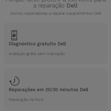
para
a reparação
Dell
Outras
Telemóvel
Marcas
Somos especialistas a reparar equipamentos Dell
Gadgets
Ver
tudo
Higiene
e Casa
Diagnóstico gratuito Dell
Avaliação grátis sem marcação
Carteiras,
Bolsas e
Malas
Localizadores
e Acessórios
Reparações em 20/30 minutos Dell
Mobilidade,
Reparação na hora
Auto e