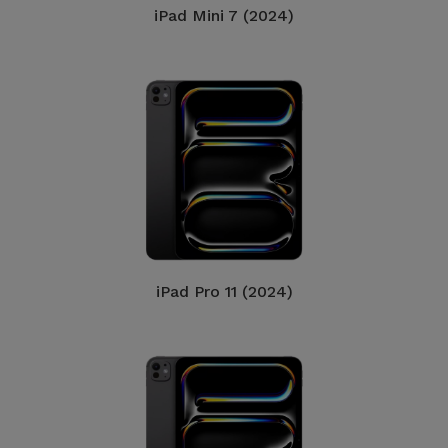
Bicicleta
iPad Mini 7 (2024)
Acessórios
de
Computador
Acessórios
iPad e
Tablet
Kids
iPad Pro 11 (2024)
Ver
tudo