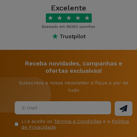
Excelente
★
★
★
★
★
Baseado em 94360 opiniões
★
Trustpilot
Receba novidades, campanhas e
ofertas exclusivas!
Subscreva a nossa newsletter e fique a par de
tudo
Li e aceito os
Termos e Condições
e a
Política
de Privacidade