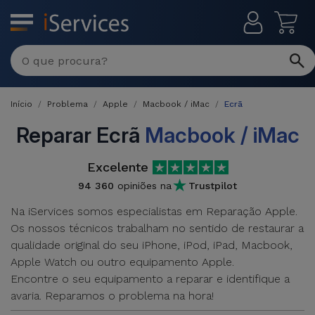
MENU
Reparações
Multimarca
Início
Problema
Apple
Macbook / iMac
Ecrã
Por
Recondicionados
Avaria
Reparar Ecrã
Macbook / iMac
iPhones
Produtos
Excelente
iPhone
Recondicionados
94 360
opiniões na
Trustpilot
DJI
Lojas
iPad
Na iServices somos especialistas em Reparação Apple.
MacBooks
Drones
Os nossos técnicos trabalham no sentido de restaurar a
Recondicionados
Macbook
qualidade original do seu iPhone, iPod, iPad, Macbook,
Promoções
Novidades
/ iMac
Apple Watch ou outro equipamento Apple.
iPads
Encontre o seu equipamento a reparar e identifique a
Recondicionados
Retomas
avaria. Reparamos o problema na hora!
Cabos
Watch