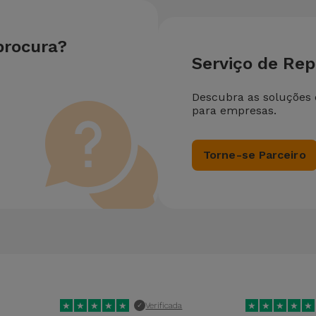
procura?
Serviço de Re
Descubra as soluções
para empresas.
Torne-se Parceiro
★
★
★
★
★
★
★
★
★
★
Verificada
✓