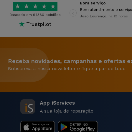
Bom serviço
★
★
★
★
★
‹
Bom atendimento e serviço
Baseado em 94360 opiniões
Joao Lourenço
, há 19 horas
★
Trustpilot
Receba novidades, campanhas e ofertas ex
Subscreva a nossa newsletter e fique a par de tudo
App iServices
A sua loja de reparação