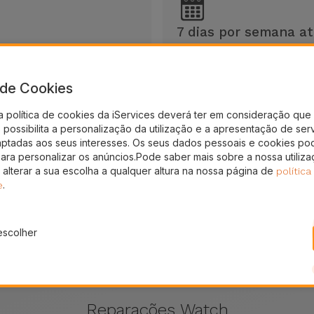
7 dias por semana at
nos de Garantia
Sempre disponíveis para 
a de Cookies
a política de cookies da iServices deverá ter em consideração que 
possibilita a personalização da utilização e a apresentação de ser
aptadas aos seus interesses. Os seus dados pessoais e cookies po
para personalizar os anúncios.Pode saber mais sobre a nossa utiliz
 alterar a sua escolha a qualquer altura na nossa página de
política
.
e
escolher
Reparações Watch