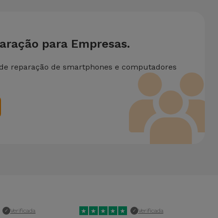
paração para Empresas.
 de reparação de smartphones e computadores
★
★
★
★
★
★
Verificada
Verificada
✓
✓