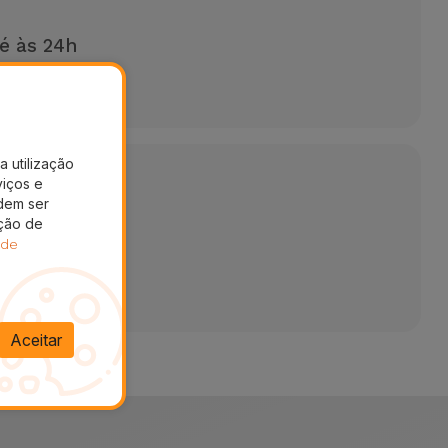
é às 24h
uma reparação
a utilização
viços e
dem ser
ação de
 de
Aceitar