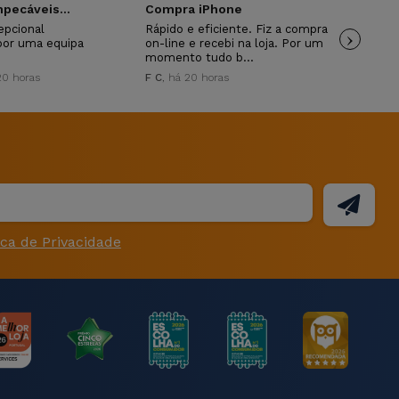
pecáveis...
Compra iPhone
Mu
epcional
Rápido e eficiente. Fiz a compra
›
Mui
por uma equipa
on-line e recebi na loja. Por um
ANT
momento tudo b…
20 horas
F C
, há 20 horas
ica de Privacidade