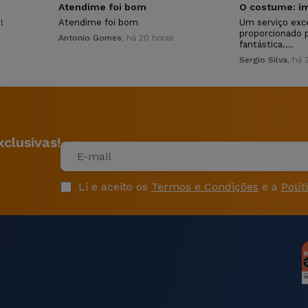
Atendime foi bom
O costume: im
!
Atendime foi bom
Um serviço exc
proporcionado 
Antonio Gomes
, há 20 horas
fantástica.…
Sergio Silva
, há 
clusivas!
Li e aceito os
Termos e Condições
e a
Polít