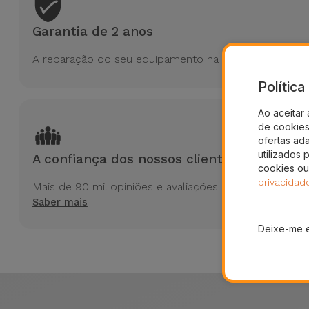
Garantia de 2 anos
A reparação do seu equipamento na iServices tem 2 a
Polític
Ao aceitar 
de cookies 
ofertas ad
utilizados 
A confiança dos nossos clientes
cookies ou
privacidad
Mais de 90 mil opiniões e avaliações no Trustpilot
Saber mais
Deixe-me 