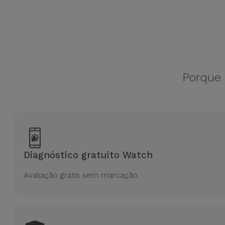
Bicicleta
Acessórios
de
Computador
Porque 
Acessórios
iPad e
Tablet
Kids
Diagnóstico gratuito Watch
Ver
tudo
Avaliação grátis sem marcação