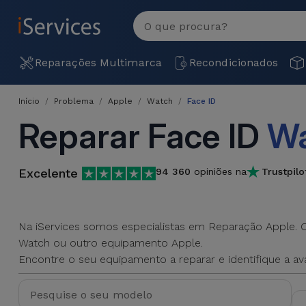
MENU
Ver
tudo
Reparações
Reparações Multimarca
Recondicionados
Multimarca
Início
Problema
Apple
Watch
Face ID
Por
Recondicionados
Reparar Face ID
W
Avaria
iPhones
Produtos
iPhone
Recondicionados
Excelente
94 360
opiniões na
Trustpilo
DJI
Lojas
iPad
MacBooks
Drones
Recondicionados
Na iServices somos especialistas em Reparação Apple. Os
Macbook
Watch ou outro equipamento Apple.
Promoções
Novidades
/ iMac
Encontre o seu equipamento a reparar e identifique a a
iPads
Recondicionados
Retomas
Cabos
Watch