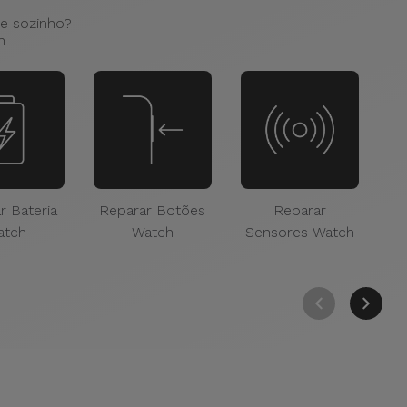
se sozinho?
h
r Bateria
Reparar Botões
Reparar
Re
atch
Watch
Sensores Watch