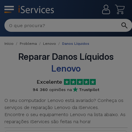
MENU
Reparações
Multimarca
Início
Problema
Lenovo
Danos Líquidos
Por
Recondicionados
Avaria
Reparar Danos Líquidos
iPhones
Lenovo
Produtos
iPhone
Recondicionados
Excelente
DJI
Lojas
iPad
MacBooks
94 360
opiniões na
Trustpilot
Drones
Recondicionados
O seu computador Lenovo está avariado? Conheça os
Macbook
Promoções
serviços de reparação Lenovo da iServices.
Novidades
/ iMac
iPads
Encontre o seu equipamento Lenovo na lista abaixo. As
Recondicionados
reparações iServices são feitas na hora!
Retomas
Cabos
Watch