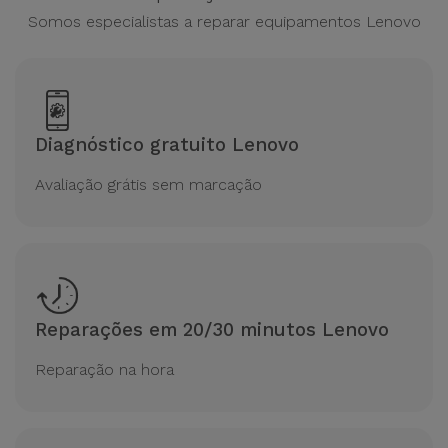
para
Somos especialistas a reparar equipamentos Lenovo
Outras
Telemóvel
Marcas
Gadgets
Ver
tudo
Higiene
Diagnóstico gratuito Lenovo
e Casa
Avaliação grátis sem marcação
Carteiras,
Bolsas e
Malas
Localizadores
Reparações em 20/30 minutos Lenovo
e Acessórios
Reparação na hora
Mobilidade,
Auto e