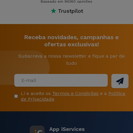
Baseado em 94360 opiniões
★
Trustpilot
Receba novidades, campanhas e
ofertas exclusivas!
Subscreva a nossa newsletter e fique a par de
tudo
Li e aceito os
Termos e Condições
e a
Política
de Privacidade
App iServices