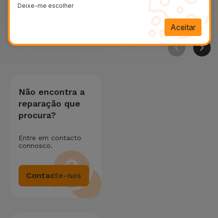
Deixe-me escolher
Lenovo
Ligação Lenovo
Líquidos Len
Aceitar
Não encontra a
reparação que
procura?
Entre em contacto
connosco.
Contacte-nos