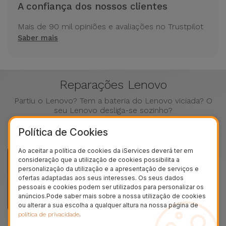
A confiança dos nossos clientes
Mais de 90 mil opiniões e avaliações no Trustpilot
Saber mais
Reparações Lenovo
Partiu o Lenovo? Tem a bateria do Lenovo viciada? O
seu Lenovo desliga-se sozinho?
Saiba como a iServices pode dar uma nova vida ao seu
Lenovo
Política de Cookies
Ao aceitar a política de cookies da iServices deverá ter em
consideração que a utilização de cookies possibilita a
personalização da utilização e a apresentação de serviços e
ofertas adaptadas aos seus interesses. Os seus dados
pessoais e cookies podem ser utilizados para personalizar os
anúncios.Pode saber mais sobre a nossa utilização de cookies
ou alterar a sua escolha a qualquer altura na nossa página de
.
política de privacidade
Reparar Câmaras
Reparar Porta de
Reparar Dan