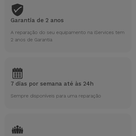
Bicicleta
Acessórios
Garantia de 2 anos
de
Computador
A reparação do seu equipamento na iServices tem
2 anos de Garantia
Acessórios
iPad e
Tablet
Kids
7 dias por semana até às 24h
Sempre disponíveis para uma reparação
Ver
tudo