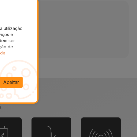
a utilização
viços e
dem ser
ação de
 de
Aceitar
e sozinho?
a