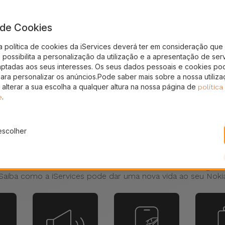
a de Cookies
a política de cookies da iServices deverá ter em consideração que 
possibilita a personalização da utilização e a apresentação de ser
aptadas aos seus interesses. Os seus dados pessoais e cookies po
para personalizar os anúncios.Pode saber mais sobre a nossa utiliz
 alterar a sua escolha a qualquer altura na nossa página de
política
.
e
escolher
Reparações Nokia
Nokia? Tem a bateria do Nokia viciada? O seu Nokia desliga-s
Saiba como a iServices pode dar uma nova vida ao seu Noki