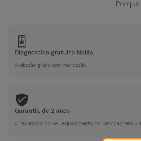
Bicicleta
Porque 
Acessórios
de
Computador
Acessórios
Diagnóstico gratuito Nokia
iPad e
Tablet
Avaliação grátis sem marcação
Kids
Ver
tudo
Garantia de 2 anos
A reparação do seu equipamento na iServices tem 2 a