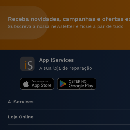
Receba novidades, campanhas e ofertas ex
Subscreva a nossa newsletter e fique a par de tudo
App iServices
A sua loja de reparação
A iServices
Loja Online