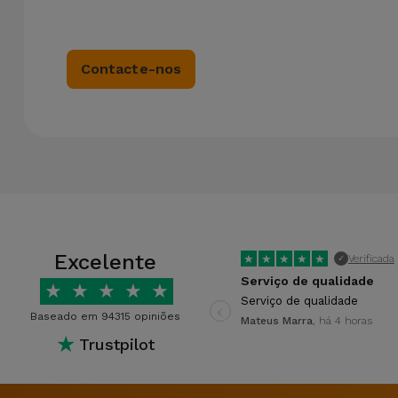
Contacte-nos
Excelente
★
★
★
★
★
Verificada
✓
Serviço de qualidade
★
★
★
★
★
‹
Serviço de qualidade
Baseado em 94315 opiniões
Mateus Marra
, há 4 horas
★
Trustpilot