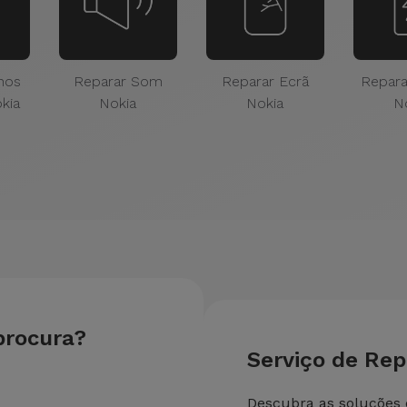
nos
Reparar Som
Reparar Ecrã
Repara
kia
Nokia
Nokia
N
procura?
Serviço de Re
Descubra as soluções