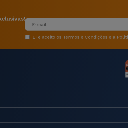
clusivas!
Li e aceito os
Termos e Condições
e a
Polít