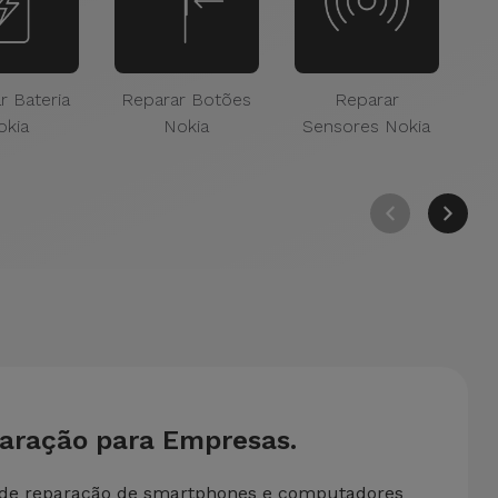
r Bateria
Reparar Botões
Reparar
Re
okia
Nokia
Sensores Nokia
paração para Empresas.
 de reparação de smartphones e computadores