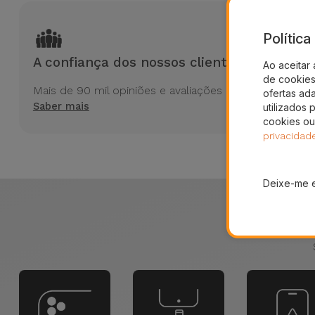
Polític
A confiança dos nossos clientes
Ao aceitar 
de cookies 
Mais de 90 mil opiniões e avaliações no Trustpilot
ofertas ad
Saber mais
utilizados 
cookies ou
privacidad
Deixe-me 
Partiu o 