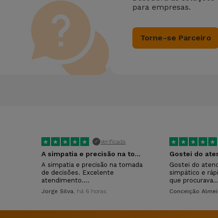
para empresas.
Torne-se Parceiro
★
★
★
★
★
★
★
★
★
★
Verificada
✓
A simpatia e precisão na tomada de…
Gostei do at
A simpatia e precisão na tomada
Gostei do aten
de decisões. Excelente
simpático e ráp
atendimento.…
que procurava.
Jorge Silva
, há 6 horas
Conceição Alme