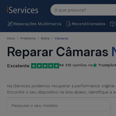
MENU
Ver
tudo
Reparações
Reparações Multimarca
Recondicionados
Multimarca
Início
Problema
Nokia
Câmaras
Por
Recondicionados
Reparar Câmaras
Avaria
iPhones
Produtos
iPhone
Recondicionados
Excelente
94 315
opiniões na
Trustpilot
DJI
Lojas
iPad
MacBooks
Drones
Recondicionados
Na iServices podemos recuperar a performance original 
Macbook
Encontre o seu dispositivo na lista abaixo, identifique a
Promoções
Novidades
/ iMac
iPads
Recondicionados
Retomas
Cabos
Watch