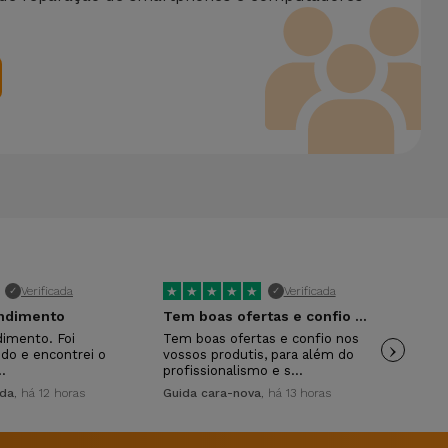
★
★
★
★
★
★
Verificada
Verificada
✓
✓
endimento
Tem boas ofertas e confio nos vossos…
A e
dimento. Foi
Tem boas ofertas e confio nos
›
A e
ido e encontrei o
vossos produtis, para além do
Ate
…
profissionalismo e s…
Mai
ida
, há 12 horas
Guida cara-nova
, há 13 horas