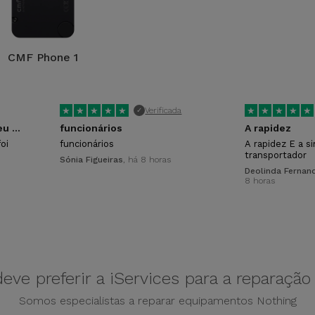
CMF Phone 1
★
★
★
★
★
★
★
★
★
★
Verificada
✓
O funcionário que atendeu foi excelente!
funcionários
A rapidez
oi
funcionários
A rapidez E a s
transportador
Sónia Figueiras
, há 8 horas
Deolinda Fernan
8 horas
eve preferir a iServices para a reparaçã
Somos especialistas a reparar equipamentos Nothing