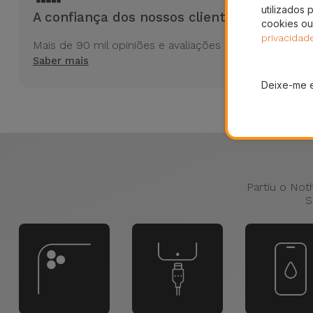
utilizados 
A confiança dos nossos clientes
cookies ou
privacidad
Mais de 90 mil opiniões e avaliações no Trustpilot
Saber mais
Deixe-me 
Partiu o Not
S