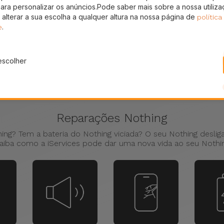
para personalizar os anúncios.Pode saber mais sobre a nossa utiliz
 alterar a sua escolha a qualquer altura na nossa página de
política
.
e
escolher
Reparações Nothing
hing? Tem a bateria do Nothing viciada? O seu Nothing deslig
aiba como a iServices pode dar uma nova vida ao seu Nothi