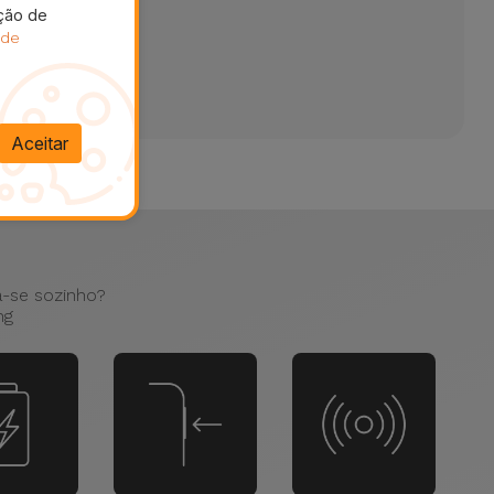
ação de
 de
Aceitar
a-se sozinho?
ng