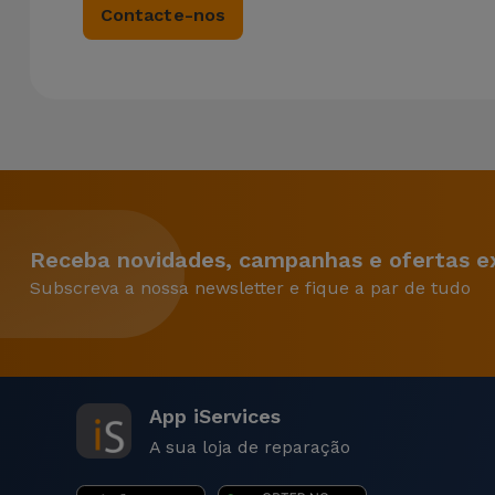
Contacte-nos
Receba novidades, campanhas e ofertas ex
Subscreva a nossa newsletter e fique a par de tudo
App iServices
A sua loja de reparação