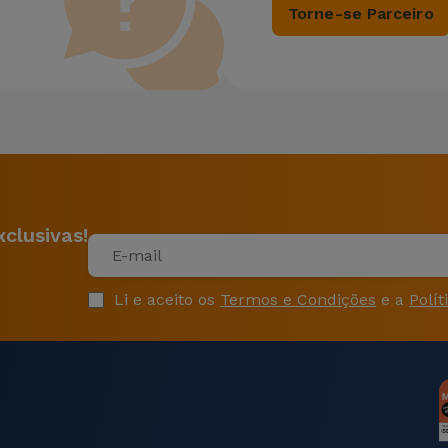
Torne-se Parceiro
clusivas!
Li e aceito os
Termos e Condições
e a
Polít