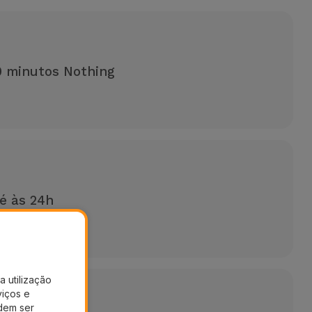
 minutos Nothing
é às 24h
uma reparação
a utilização
viços e
dem ser