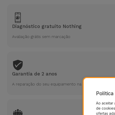
Diagnóstico gratuito Nothing
Avaliação grátis sem marcação
Garantia de 2 anos
A reparação do seu equipamento na iServices tem 2 a
Polític
Ao aceitar 
de cookies 
ofertas ad