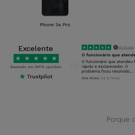
Phone 3a Pro
Excelente
★
★
★
★
★
Verificada
✓
★
★
★
★
★
‹
O funcionário que atendeu f
rápido e esclarecedor. O
Baseado em 94174 opiniões
problema ficou resolvido…
★
Trustpilot
Ana Alves
, há 8 horas
Porque d