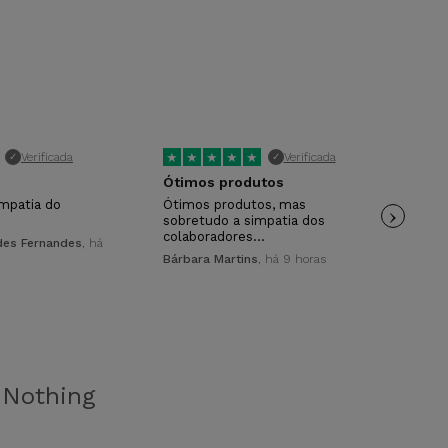
★
★
★
★
★
★
Verificada
Verificada
✓
✓
Ótimos produtos
Sã
impatia do
Ótimos produtos, mas
›
Um 
sobretudo a simpatia dos
equ
colaboradores…
des Fernandes
, há
Tan
Bárbara Martins
, há 9 horas
o
Nothing