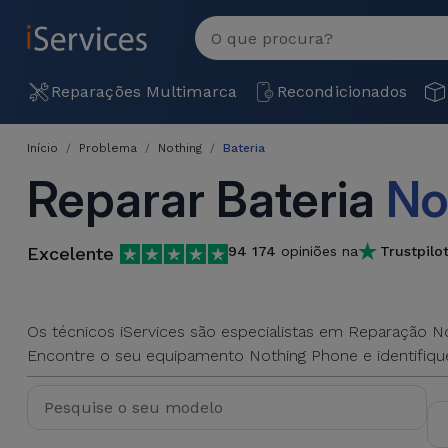
MENU
Ver
tudo
Reparações Multimarca
Recondicionados
Início
Problema
Nothing
Bateria
Reparar Bateria
No
Excelente
94 174
opiniões na
Trustpilo
Os técnicos iServices são especialistas em Reparação No
Encontre o seu equipamento Nothing Phone e identifique 