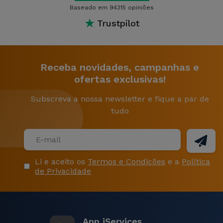
Baseado em 94315 opiniões
★
Trustpilot
Receba novidades, campanhas e
ofertas exclusivas!
Subscreva a nossa newsletter e fique a par de
tudo
Li e aceito os
Termos e Condições
e a
Política
de Privacidade
App iServices