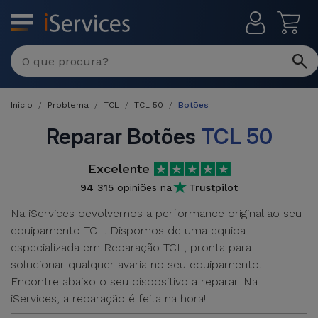
MENU
Reparações
Multimarca
Início
Problema
TCL
TCL 50
Botões
Por
Recondicionados
Avaria
Reparar Botões
TCL 50
iPhones
Produtos
Excelente
iPhone
Recondicionados
94 315
opiniões na
Trustpilot
DJI
Lojas
iPad
Na iServices devolvemos a performance original ao seu
MacBooks
Drones
equipamento TCL. Dispomos de uma equipa
Recondicionados
Macbook
especializada em Reparação TCL, pronta para
Promoções
Novidades
/ iMac
solucionar qualquer avaria no seu equipamento.
iPads
Encontre abaixo o seu dispositivo a reparar. Na
Recondicionados
Retomas
iServices, a reparação é feita na hora!
Cabos
Watch