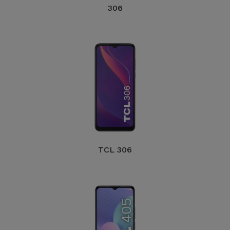
Bicicleta
306
Acessórios
de
Computador
Acessórios
iPad e
Tablet
Kids
TCL 306
Ver
tudo