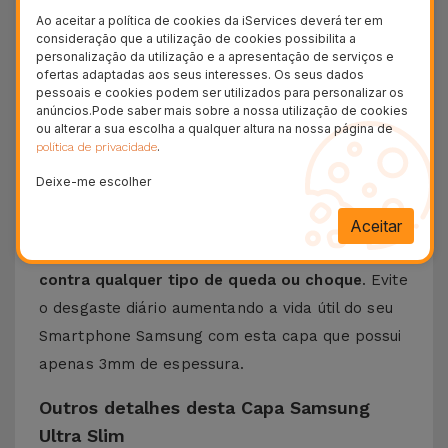
Ao aceitar a política de cookies da iServices deverá ter em
Eis a
Capa Ultra Slim para Samsung
, a escolha
consideração que a utilização de cookies possibilita a
ideal para quem procura
proteger de forma
personalização da utilização e a apresentação de serviços e
ofertas adaptadas aos seus interesses. Os seus dados
discreta e eficaz o seu telemóvel
. Com um
pessoais e cookies podem ser utilizados para personalizar os
anúncios.Pode saber mais sobre a nossa utilização de cookies
design minimalista e elegante
, esta capa
ou alterar a sua escolha a qualquer altura na nossa página de
Samsung foi feita com o objetivo de dar
.
política de privacidade
segurança ao equipamento sem adicionar volume
Deixe-me escolher
desnecessário.
Criada a partir de materiais de alta qualidade
, a
Aceitar
Capa Samsung Ultra Slim
assegura proteção
contra qualquer tipo de queda ou choque
. Evite
o desgaste diário aumentando a vida útil do seu
Smartphone Samsung com esta capa que possui
apenas 3mm de espessura.
Outros detalhes desta Capa Samsung
Ultra Slim