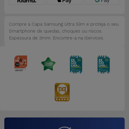
Bicicleta
Acessórios
de
Compre a Capa Samsung Ultra Slim e proteja o seu
Computador
Smartphone de quedas, choques ou riscos.
Espessura de 3mm. Encontre-a na iServices.
Acessórios
iPad e
Tablet
Kids
Ver
tudo