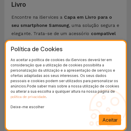
Livro
Encontre na iServices a
Capa em Livro para o
seu smartphone Samsung
, uma solução segura e
elegante. Trata-se de um acessório
compatível
com vários modelos de telemóveis Samsung
.
Política de Cookies
Se procura uma capa para
Samsung A51
,
Samsung A71
ou para modelos mais recentes
Ao aceitar a política de cookies da iServices deverá ter em
consideração que a utilização de cookies possibilita a
como o
Samsung S23 Ultra
, é na nossa Loja
personalização da utilização e a apresentação de serviços e
Online que vai encontrar.
ofertas adaptadas aos seus interesses. Os seus dados
pessoais e cookies podem ser utilizados para personalizar os
Falar desta
Capa Flip
, é falar de uma
anúncios.Pode saber mais sobre a nossa utilização de cookies
combinação perfeita entre proteção e estilo,
ou alterar a sua escolha a qualquer altura na nossa página de
.
política de privacidade
sem que a funcionalidade do telemóvel seja
Deixe-me escolher
comprometida
. O design clássico de livro,
adiciona a esta capa descrição e proteção total
Aceitar
contra arranhões, quedas ou impactos comuns