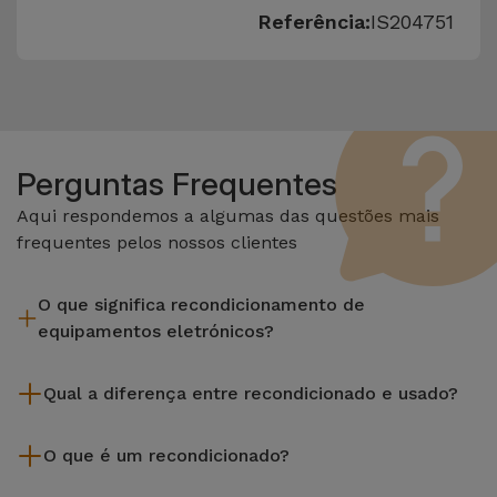
Referência:
IS204751
Perguntas Frequentes
Aqui respondemos a algumas das questões mais
frequentes pelos nossos clientes
O que significa recondicionamento de
equipamentos eletrónicos?
Recondicionar envolve várias etapas como a inspeção,
Qual a diferença entre recondicionado e usado?
limpeza sem esquecer a reparação de algum componente
com defeito. Vale lembrar que todos os equipamentos
Os recondicionados iServices são cuidadosamente testados
recondicionados da Services passam por vários e rigorosos
O que é um recondicionado?
e preparados por técnicos especializados para assegurar o
testes de qualidade e desempenho antes de serem
seu perfeito funcionamento. Ao contrário de um produto
Um produto Recondicionado trata-se de um equipamento