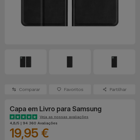
Apple Watch
Adaptadores
Samsung
Recondicionados
Capas e
Xiaomi
Samsung
Películas
Recondicionados
Huawei
Powerbanks
iMac
Recondicionados
Oppo
Carregadores
Consolas
OnePlus
Auriculares
Recondicionadas
Comparar
Favoritos
Partilhar
e Colunas
Google
Ver
Capa em Livro para Samsung
Smartwatches
tudo
Dyson
e Braceletes
Veja as nossas avaliações
4,8/5 | 94 360 Avaliações
19,95 €
TCL
Correntes