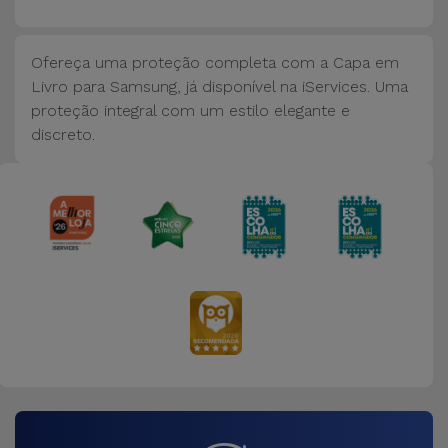
Bicicleta
Acessórios
Ofereça uma proteção completa com a Capa em
de
Livro para Samsung, já disponível na iServices. Uma
Computador
proteção integral com um estilo elegante e
discreto.
Acessórios
iPad e
Tablet
Kids
Ver
tudo