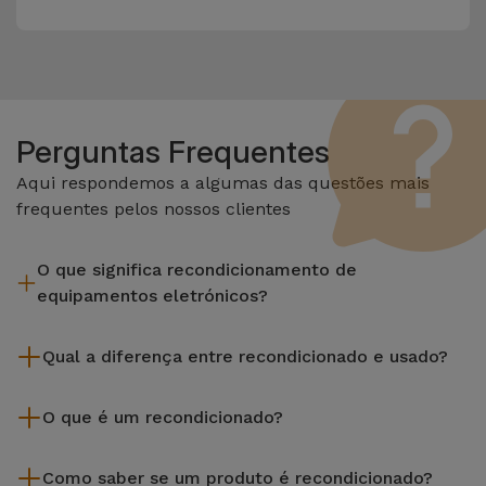
Perguntas Frequentes
Aqui respondemos a algumas das questões mais
frequentes pelos nossos clientes
O que significa recondicionamento de
equipamentos eletrónicos?
Recondicionar envolve várias etapas como a inspeção,
Qual a diferença entre recondicionado e usado?
limpeza sem esquecer a reparação de algum componente
com defeito. Vale lembrar que todos os equipamentos
Os recondicionados iServices são cuidadosamente testados
recondicionados da Services passam por vários e rigorosos
O que é um recondicionado?
e preparados por técnicos especializados para assegurar o
testes de qualidade e desempenho antes de serem
seu perfeito funcionamento. Ao contrário de um produto
Um produto Recondicionado trata-se de um equipamento
colocados à venda.
usado, um equipamento recondicionado da iServices oferece
Como saber se um produto é recondicionado?
que foi pouco ou nada utilizado. Pode ter sido expostos em