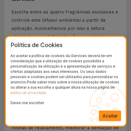
Escolha entre as quatro fragrâncias exclusivas e
controle este Difusor ambiental a partir da
aplicação. Aconselhamos por isso a leitura
atenta do manual de instruções com vista a
Política de Cookies
promover a melhor sensação de bem-estar e
tranquilidade para si, mas também para a sua
Ao aceitar a política de cookies da iServices deverá ter em
família e amigos.
consideração que a utilização de cookies possibilita a
personalização da utilização e a apresentação de serviços e
ofertas adaptadas aos seus interesses. Os seus dados
Porque escolher o difusor de aromas da
pessoais e cookies podem ser utilizados para personalizar os
iServices para o seu espaço
?
anúncios.Pode saber mais sobre a nossa utilização de cookies
ou alterar a sua escolha a qualquer altura na nossa página de
.
política de privacidade
Optar pelo Difusor Aroma INN da iServices, é
Deixe-me escolher
escolher um difusor ambiental que pode fazer
mais do que perfumar o seu espaço. Trata-se de
Aceitar
um acessório que contribui ativamente para criar
rotinas de relaxamento, melhorar a sensação de