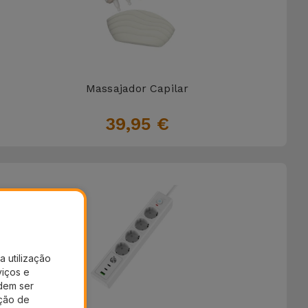
Massajador Capilar
39,95 €
a utilização
viços e
dem ser
ação de