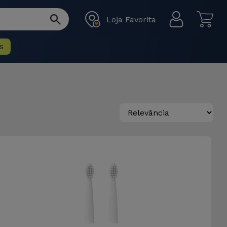
Loja Favorita
s