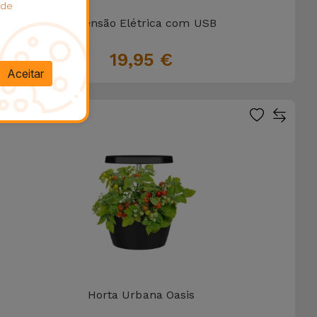
 de
Extensão Elétrica com USB
19,95 €
Aceitar
PROMOÇÃO
Horta Urbana Oasis