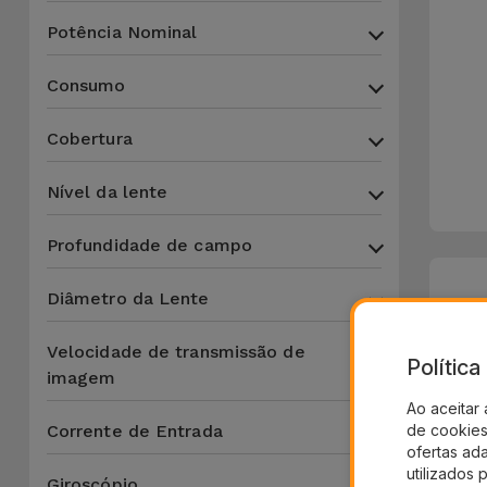
Potência Nominal
Consumo
Cobertura
Nível da lente
Profundidade de campo
Diâmetro da Lente
Velocidade de transmissão de
Polític
imagem
Ao aceitar 
Corrente de Entrada
de cookies 
ofertas ad
utilizados 
Giroscópio