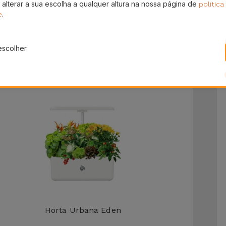
 alterar a sua escolha a qualquer altura na nossa página de
política
.
e
Massajador Facial
44,95 €
escolher
Horta Urbana Eden