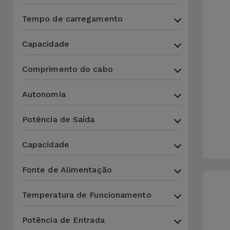
Bicicleta
Tempo de carregamento
Acessórios
de
Capacidade
Computador
Comprimento do cabo
Acessórios
iPad e
Autonomia
Tablet
Potência de Saída
Kids
Capacidade
Ver
Fonte de Alimentação
tudo
Temperatura de Funcionamento
Potência de Entrada