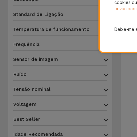
cookies ou
privacidad
Standard de Ligação
Temperatura de funcionamento
Deixe-me 
Frequência
Sensor de imagem
Ruído
Tensão nominal
Voltagem
Best Seller
Idade Recomendada