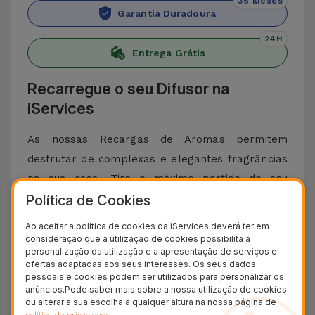
36 Meses
Garantia Duradoura
24H
Entrega Grátis
Recarregue o seu Difusor na
iServices
As nossas Recargas de Aromas permitem
desfrutar de complexas e elegantes fragrâncias
na sua casa. Tire o máximo partido do seu
Política de Cookies
Difusor INN AROMA by iServices
, colocando a
embalagem de óleos essenciais no seu interior.
Ao aceitar a política de cookies da iServices deverá ter em
Através da app ou dos botões presentes no
consideração que a utilização de cookies possibilita a
personalização da utilização e a apresentação de serviços e
dispositivo, controle os ciclos de pulverização de
ofertas adaptadas aos seus interesses. Os seus dados
perfume ou agende os períodos de borrifo
pessoais e cookies podem ser utilizados para personalizar os
anúncios.Pode saber mais sobre a nossa utilização de cookies
destas incríveis fragrâncias. Cada embalagem é
ou alterar a sua escolha a qualquer altura na nossa página de
.