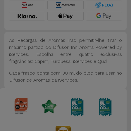
Bicicleta
Acessórios
de
Computador
As Recargas de Aromas irão permitir-lhe tirar o
Acessórios
máximo partido do Difusor Inn Aroma Powered by
iPad e
iServices. Escolha entre quatro exclusivas
Tablet
fragrâncias: Capim, Turquesa, iServices e Qud.
Cada frasco conta com 30 ml do óleo para usar no
Kids
Difusor de Aromas da iServices.
Ver
tudo