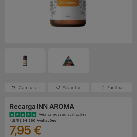
Apple Watch
Adaptadores
Samsung
Recondicionados
Capas e
Xiaomi
Samsung
Películas
Recondicionados
Huawei
Powerbanks
iMac
Recondicionados
Oppo
Carregadores
Consolas
OnePlus
Auriculares
Recondicionadas
Comparar
Favoritos
Partilhar
e Colunas
Google
Ver
Recarga INN AROMA
Smartwatches
tudo
Dyson
e Braceletes
Veja as nossas avaliações
4,8/5 | 94 360 Avaliações
7,95 €
TCL
Correntes