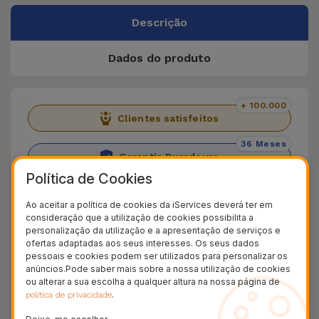
Descrição
Dados do produto
+ 100.000
Clientes satisfeitos
36 Meses
Garantia Duradoura
Política de Cookies
24H
Entrega Grátis
Ao aceitar a política de cookies da iServices deverá ter em
consideração que a utilização de cookies possibilita a
Descubra a Película Galaxy Tab
personalização da utilização e a apresentação de serviços e
ofertas adaptadas aos seus interesses. Os seus dados
pessoais e cookies podem ser utilizados para personalizar os
Apresentamos a Película de vidro para Samsung
anúncios.Pode saber mais sobre a nossa utilização de cookies
ou alterar a sua escolha a qualquer altura na nossa página de
Galaxy Tab, uma solução perfeita para proteger
.
política de privacidade
o ecrã do seu tablet contra riscos, impactos até