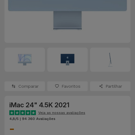
Apple Watch
Adaptadores
Samsung
Recondicionados
Capas e
Xiaomi
Samsung
Películas
Recondicionados
Huawei
Powerbanks
iMac
Recondicionados
Oppo
Carregadores
Consolas
OnePlus
Auriculares
Recondicionadas
Comparar
Favoritos
Partilhar
e Colunas
Google
Ver
iMac 24" 4.5K 2021
Smartwatches
tudo
Dyson
e Braceletes
Veja as nossas avaliações
4,8/5 | 94 360 Avaliações
-
TCL
Correntes