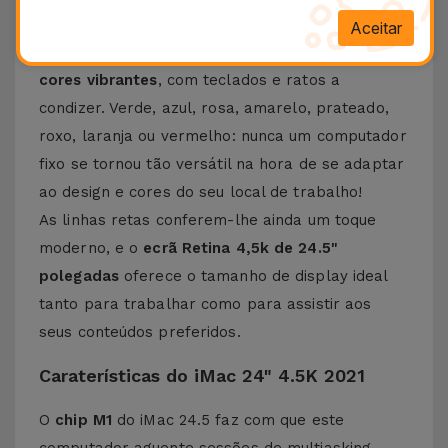
marca. O primeiro foi, indubitavelmente, o seu
Aceitar
design: o iMac 24.5 de 2021 foi lançado em
7
cores vibrantes
, com teclados e ratos a
condizer. Verde, azul, rosa, amarelo, prateado,
roxo, laranja ou vermelho: nunca um computador
fixo se tornou tão versátil na hora de se adaptar
ao design e cores do seu local de trabalho!
As linhas retas conferem-lhe ainda um toque
moderno, e o
ecrã Retina 4,5k de 24.5"
polegadas
oferece o tamanho de display ideal
tanto para trabalhar como para assistir aos
seus conteúdos preferidos.
Caraterísticas do iMac 24" 4.5K 2021
O
chip M1
do iMac 24.5 faz com que este