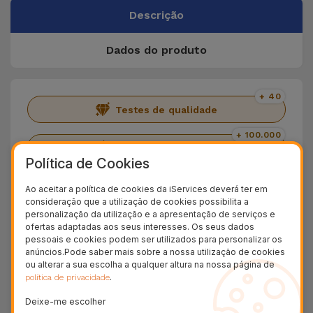
Descrição
Dados do produto
+ 40
Testes de qualidade
+ 100.000
Clientes satisfeitos
Política de Cookies
36 Meses
Garantia Duradoura
Ao aceitar a política de cookies da iServices deverá ter em
consideração que a utilização de cookies possibilita a
24H
personalização da utilização e a apresentação de serviços e
Entrega Grátis
ofertas adaptadas aos seus interesses. Os seus dados
pessoais e cookies podem ser utilizados para personalizar os
anúncios.Pode saber mais sobre a nossa utilização de cookies
Conheça o iMac 24" 4.5K 2021
ou alterar a sua escolha a qualquer altura na nossa página de
.
política de privacidade
Lançado em 2021, o iMac 24.5 trouxe um conjunto
Deixe-me escolher
de upgrades à linha de computadores fixos da