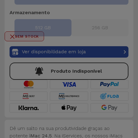
Bicicleta
Armazenamento
Acessórios
de
512 GB
256 GB
Computador
SEM STOCK
Acessórios
Ver disponibilidade em loja
iPad e
Tablet
Produto Indisponível
Kids
Ver
tudo
Dê um salto na sua produtividade graças ao
potente
iMac 24.5
. Na iServices, os nossos iMacs