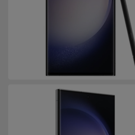
para
Outras
Telemóvel
Marcas
Gadgets
Ver
tudo
Higiene
e Casa
Carteiras,
Bolsas e
Malas
Localizadores
e Acessórios
Mobilidade,
Auto e