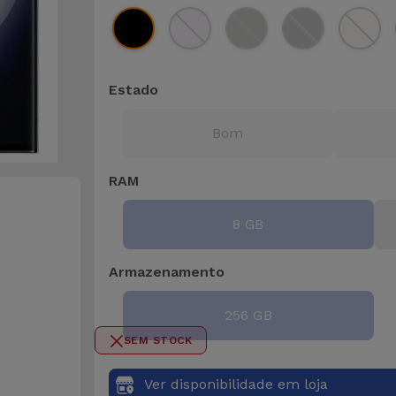
Estado
Bom
RAM
8 GB
Armazenamento
256 GB
SEM STOCK
Ver disponibilidade em loja