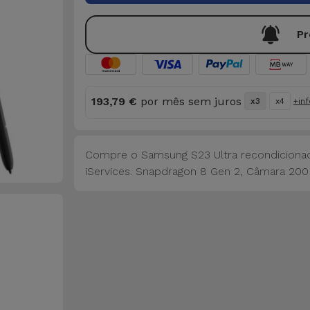
Pr
193,79 €
por mês sem juros
x3
x4
+in
Compre o Samsung S23 Ultra recondicionad
iServices. Snapdragon 8 Gen 2, Câmara 200