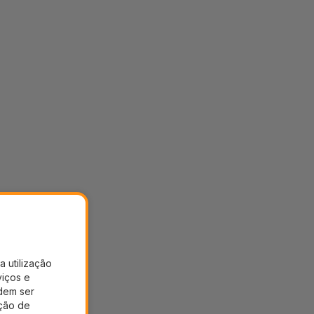
a utilização
viços e
dem ser
ação de