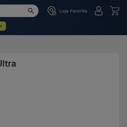
Loja Favorita
s
ltra