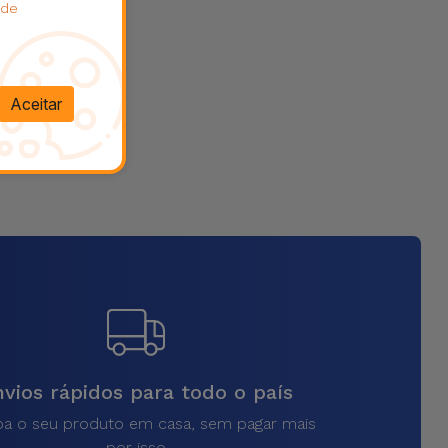
 de
Aceitar
vios rápidos para todo o país
a o seu produto em casa, sem pagar mais
por isso