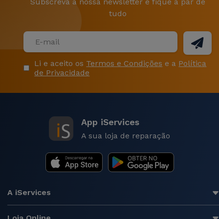
Subscreva a nossa newsletter e fique a par de
Antes de chegarem até si, são previamente sujeitos a
tudo
um rigoroso controlo de qualidade, onde são
analisados e inspecionados 40 parâmetros,
nomeadamente no que respeita a todos os seus
componentes, tais como: câmara, som, microfone,
Li e aceito os
Termos e Condições
e a
Política
botões, ecrã, software, conectividade, conexões,
de Privacidade
entre outros. Todos os Samsungs Recondicionados
iServices incluem o
cabo Lightning
.
Sempre que a bateria apresenta um valor inferior a
App iServices
80% da sua capacidade máxima, a iServices troca a
A sua loja de reparação
mesma por uma bateria totalmente nova.
Porquê comprar Samsung
Recondicionado?
A iServices
Ao comprar um Samsung Recondicionado está a
optar por uma solução mais económica, igualmente
Loja Online