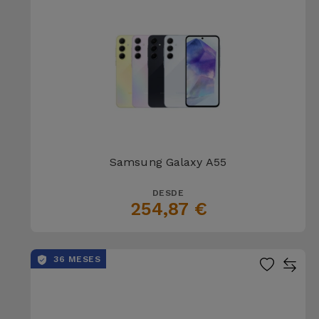
Bicicleta
Acessórios
de
Computador
Acessórios
iPad e
Tablet
Samsung Galaxy A55
Kids
DESDE
254,87 €
Ver
tudo
36 MESES