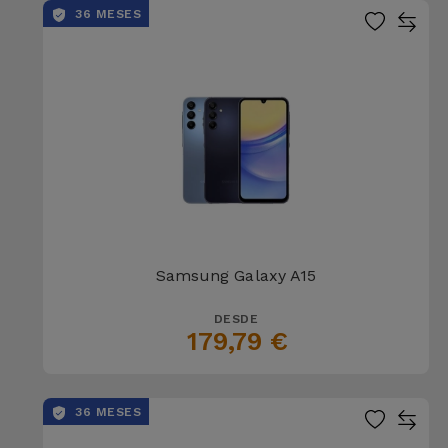
36 MESES
Samsung Galaxy A15
DESDE
179,79 €
36 MESES