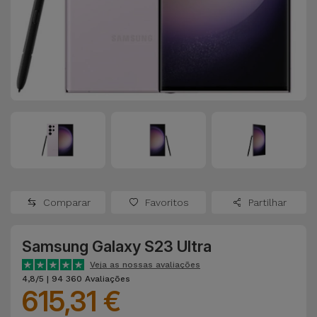
Apple Watch
Adaptadores
Samsung
Recondicionados
Capas e
Xiaomi
Samsung
Películas
Recondicionados
Huawei
Powerbanks
iMac
Recondicionados
Oppo
Carregadores
Consolas
OnePlus
Auriculares
Recondicionadas
Comparar
Favoritos
Partilhar
e Colunas
Google
Ver
Samsung Galaxy S23 Ultra
Smartwatches
tudo
Dyson
e Braceletes
Veja as nossas avaliações
4,8/5 | 94 360 Avaliações
615,31 €
TCL
Correntes