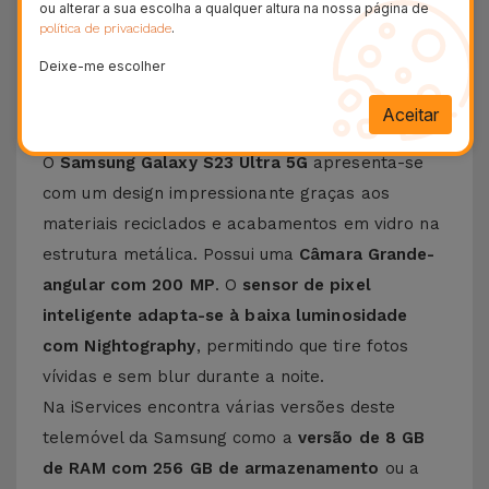
24H
ou alterar a sua escolha a qualquer altura na nossa página de
.
Entrega Grátis
política de privacidade
Deixe-me escolher
Conheça o Samsung Galaxy S23
Ultra
Aceitar
O
Samsung Galaxy S23 Ultra 5G
apresenta-se
com um design impressionante graças aos
materiais reciclados e acabamentos em vidro na
estrutura metálica. Possui uma
Câmara Grande-
angular com 200 MP
. O
sensor de pixel
inteligente adapta-se à baixa luminosidade
com Nightography
, permitindo que tire fotos
vívidas e sem blur durante a noite.
Na iServices encontra várias versões deste
telemóvel da Samsung como a
versão de 8 GB
de RAM com 256 GB de armazenamento
ou a