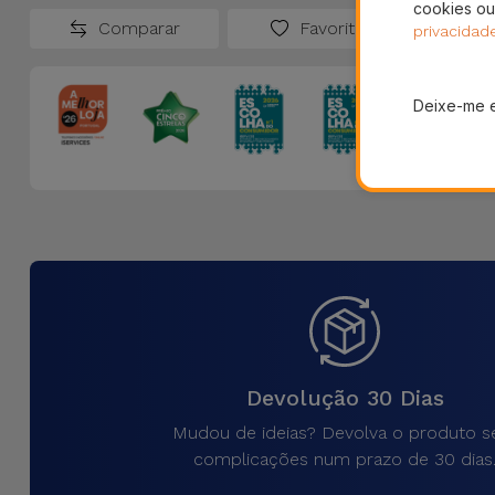
cookies ou
Comparar
Favoritos
privacidad
Deixe-me 
Devolução 30 Dias
Mudou de ideias? Devolva o produto 
complicações num prazo de 30 dias