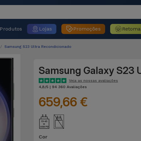
Produtos
Lojas
Promoções
Retoma
Samsung S23 Ultra Recondicionado
Samsung Galaxy S23 U
Veja as nossas avaliações
4,8/5 | 94 360 Avaliações
659,66 €
15-45
USB PD
Cor