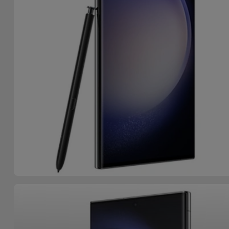
Bicicleta
Acessórios
de
Computador
Acessórios
iPad e
Tablet
Kids
Ver
tudo