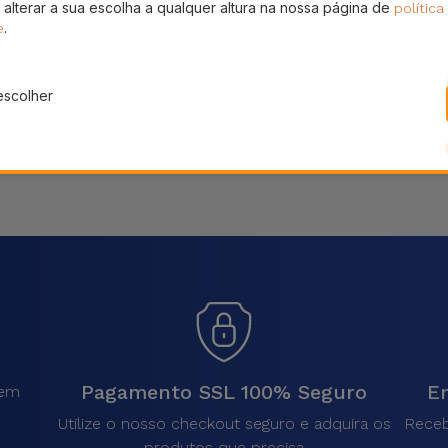
 alterar a sua escolha a qualquer altura na nossa página de
política
Partilhar
.
e
escolher
Pagamento SSL 100% Seguro
En
sem
.
Utilize o nosso checkout seguro e adquira os
Receb
produtos que precisa