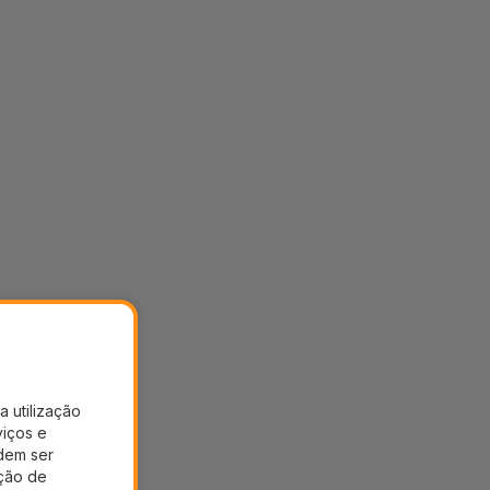
a utilização
viços e
dem ser
ação de