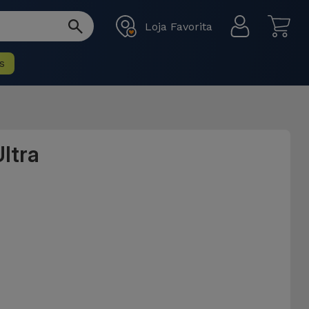
Loja Favorita
s
ltra