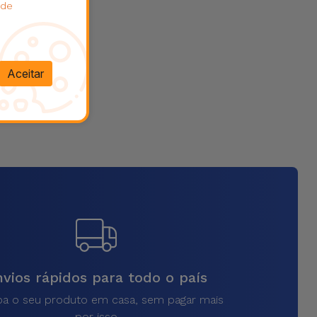
 de
Aceitar
vios rápidos para todo o país
a o seu produto em casa, sem pagar mais
por isso