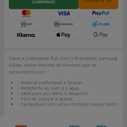
Bicicleta
Comprar Já
CARRINHO
Acessórios
de
Computador
Acessórios
iPad e
Deixe a criatividade fluir com a Braceletes Samsung
Tablet
Galaxy Watch Silicone da iServices que se
caraxcateriza por:
Kids
- Material confortável e flexível
- Resistente ao suor e à água
Ver
- Ideal para uso diário e desporto
tudo
- Fácil de colocar e ajustar
- Compatível com vários modelos Galaxy Watch