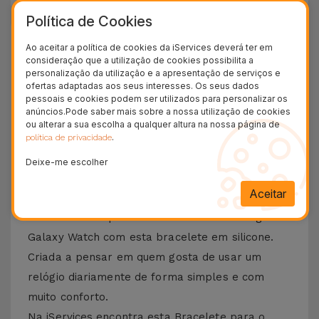
Política de Cookies
+ 100.000
Ao aceitar a política de cookies da iServices deverá ter em
Clientes satisfeitos
consideração que a utilização de cookies possibilita a
personalização da utilização e a apresentação de serviços e
36 Meses
ofertas adaptadas aos seus interesses. Os seus dados
Garantia Duradoura
pessoais e cookies podem ser utilizados para personalizar os
anúncios.Pode saber mais sobre a nossa utilização de cookies
24H
ou alterar a sua escolha a qualquer altura na nossa página de
Entrega Grátis
.
política de privacidade
Deixe-me escolher
Conheça a Bracelete Samsung
Galaxy Watch em Silicione
Aceitar
Dê um novo toque de estilo ao seu Samsung
Galaxy Watch com esta bracelete em silicone.
Criada a pensar em quem gosta de usar um
relógio diariamente de forma simples e com
muito conforto.
Na iServices encontra esta Bracelete para o