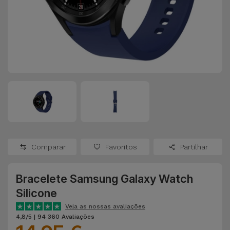
Apple Watch
Adaptadores
Samsung
Recondicionados
Capas e
Xiaomi
Samsung
Películas
Recondicionados
Huawei
Powerbanks
iMac
Recondicionados
Oppo
Carregadores
Consolas
OnePlus
Auriculares
Recondicionadas
Comparar
Favoritos
Partilhar
e Colunas
Google
Ver
Bracelete Samsung Galaxy Watch
Smartwatches
tudo
Dyson
Silicone
e Braceletes
Veja as nossas avaliações
TCL
4,8/5 | 94 360 Avaliações
Correntes