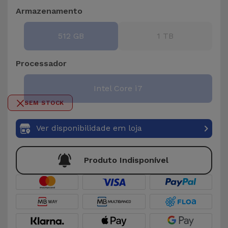
Bicicleta
Armazenamento
Acessórios
512 GB
1 TB
de
Computador
Processador
Acessórios
Intel Core i7
iPad e
SEM STOCK
Tablet
Ver disponibilidade em loja
Kids
Produto Indisponível
Ver
tudo