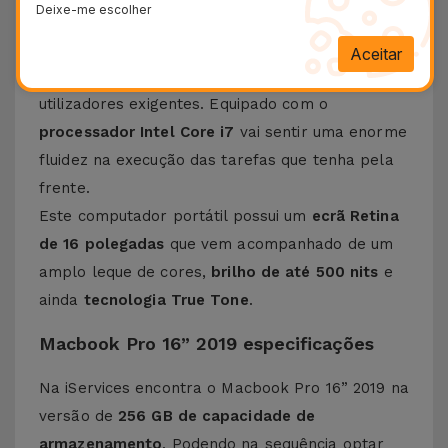
Deixe-me escolher
Conheça o Macbook Pro 16” 2019
Aceitar
O M
acbook Pro 16” 2019
é a solução dos
utilizadores exigentes. Equipado com o
processador Intel Core i7
vai sentir uma enorme
fluidez na execução das tarefas que tenha pela
frente.
Este computador portátil possui um
ecrã Retina
de 16 polegadas
que vem acompanhado de um
amplo leque de cores,
brilho de até 500 nits
e
ainda
tecnologia True Tone
.
Macbook Pro 16” 2019 especificações
Na iServices encontra o Macbook Pro 16” 2019 na
versão de
256 GB de capacidade de
armazenamento
. Podendo na sequência optar