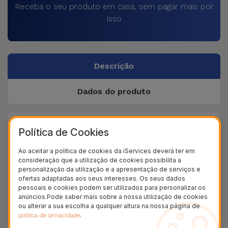
Receba o seu produto em casa, sem pagar mais por
isso
Descrição
Dados do produto
+ 40
Política de Cookies
Testes de qualidade
Ao aceitar a política de cookies da iServices deverá ter em
+ 100.000
consideração que a utilização de cookies possibilita a
Clientes satisfeitos
personalização da utilização e a apresentação de serviços e
ofertas adaptadas aos seus interesses. Os seus dados
36 Meses
pessoais e cookies podem ser utilizados para personalizar os
Garantia Duradoura
anúncios.Pode saber mais sobre a nossa utilização de cookies
ou alterar a sua escolha a qualquer altura na nossa página de
24H
.
política de privacidade
Entrega Grátis