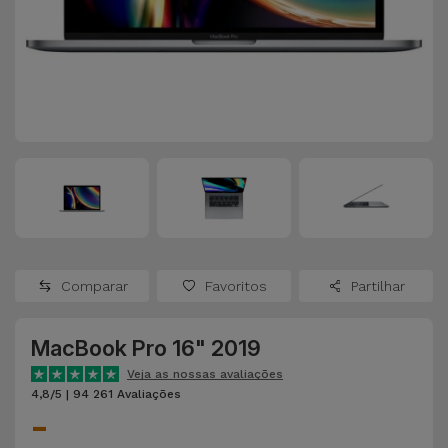
Apple Watch
Adaptadores
Samsung
Recondicionados
Capas e
Xiaomi
Samsung
Películas
Recondicionados
Huawei
Powerbanks
iMac
Recondicionados
Oppo
Carregadores
Consolas
OnePlus
Auriculares
Recondicionadas
Comparar
Favoritos
Partilhar
e Colunas
Google
Ver
MacBook Pro 16" 2019
Smartwatches
tudo
Dyson
e Braceletes
Veja as nossas avaliações
4,8/5 | 94 261 Avaliações
-
TCL
Correntes