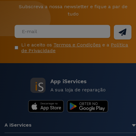
caraterizam-se ainda por serem leves de transportar
Subscreva a nossa newsletter e fique a par de
e por ter um design elegante.
tudo
Na Loja Online da iServices, entre tantos modelos,
encontra o
MacBook Air 13” 2020
ou o
Macbook Air
13” 2022
com 3 anos de garantia e a um preço
Li e aceito os
Termos e Condições
e a
Política
acessível.
de Privacidade
O que é um Macbook
Recondicionado?
App iServices
Os Macbooks recondicionados são portáteis
A sua loja de reparação
recondicionados apple que passam na iServices por
uma rigorosa bateria de testes e inspeções. O
objetivo é garantir que são computadores portáteis
com bom desempenho e qualidade antes de
voltarem ao mercado.
A iServices
Estes testes passam pela verificação do hardware e