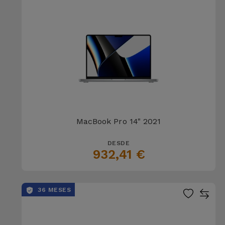
Bicicleta
Acessórios
de
Computador
Acessórios
iPad e
Tablet
MacBook Pro 14" 2021
Kids
DESDE
932,41 €
Ver
tudo
36 MESES