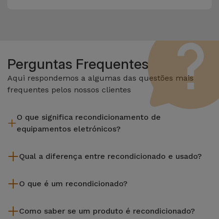
Perguntas Frequentes
Aqui respondemos a algumas das questões mais
frequentes pelos nossos clientes
O que significa recondicionamento de
equipamentos eletrónicos?
Recondicionar envolve várias etapas como a inspeção,
Qual a diferença entre recondicionado e usado?
limpeza sem esquecer a reparação de algum componente
com defeito. Vale lembrar que todos os equipamentos
Os recondicionados iServices são cuidadosamente testados
recondicionados da Services passam por vários e rigorosos
O que é um recondicionado?
e preparados por técnicos especializados para assegurar o
testes de qualidade e desempenho antes de serem
seu perfeito funcionamento. Ao contrário de um produto
Um produto Recondicionado trata-se de um equipamento
colocados à venda.
usado, um equipamento recondicionado da iServices oferece
Como saber se um produto é recondicionado?
que foi pouco ou nada utilizado. Pode ter sido expostos em