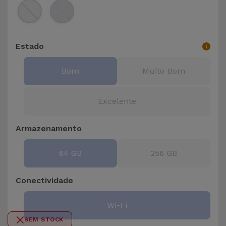
para
Outras
Telemóvel
Marcas
Gadgets
Estado
Ver
tudo
Higiene
Bom
Muito Bom
e Casa
Excelente
Carteiras,
Bolsas e
Armazenamento
Malas
64 GB
256 GB
Localizadores
e Acessórios
Conectividade
Mobilidade,
Wi-Fi
Auto e
SEM STOCK