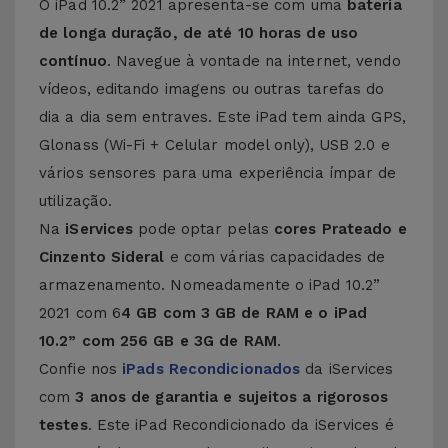
O iPad 10.2” 2021 apresenta-se com uma
bateria
de longa duração, de até 10 horas de uso
contínuo
. Navegue à vontade na internet, vendo
vídeos, editando imagens ou outras tarefas do
dia a dia sem entraves. Este iPad tem ainda GPS,
Glonass (Wi-Fi + Celular model only), USB 2.0 e
vários sensores para uma experiência ímpar de
utilização.
Na
iServices
pode optar pelas
cores Prateado e
Cinzento Sideral
e com várias capacidades de
armazenamento. Nomeadamente o iPad 10.2”
2021 com 6
4 GB com 3 GB de RAM e o iPad
10.2” com 256 GB e 3G de RAM
.
Confie nos
iPads Recondicionados
da iServices
com
3 anos de garantia
e sujeitos a rigorosos
testes
. Este iPad Recondicionado da iServices é