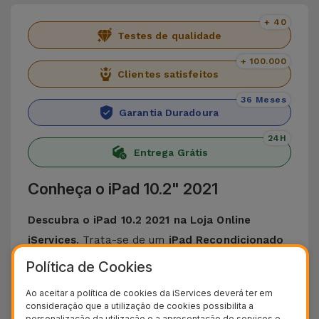
+ 40
Testes de qualidade
+ 100.000
Clientes satisfeitos
36 Meses
Garantia Duradoura
24H
Entrega Grátis
Conheça o iPad 10.2" 2021
Descubra o iPad 10.2 2021 na Loja Online
iServices
. Trata-se de um
iPad Recondicionado
que combina uma excelente performance,
Política de Cookies
funcionalidades inovadoras, experiência de
Ao aceitar a política de cookies da iServices deverá ter em
utilização intuitiva e um elegante design. Trata-se
consideração que a utilização de cookies possibilita a
personalização da utilização e a apresentação de serviços e