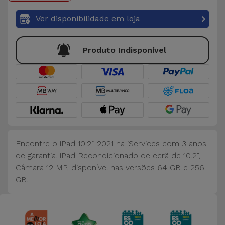
Bicicleta
Ver disponibilidade em loja
Acessórios
de
Produto Indisponível
Computador
Acessórios
iPad e
Tablet
Kids
Encontre o iPad 10.2” 2021 na iServices com 3 anos
de garantia. iPad Recondicionado de ecrã de 10.2",
Ver
Câmara 12 MP, disponível nas versões 64 GB e 256
tudo
GB.