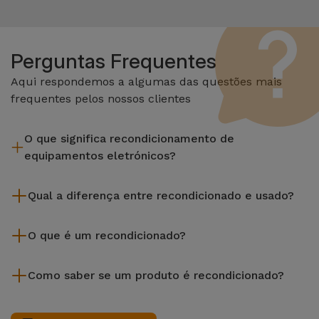
Perguntas Frequentes
Aqui respondemos a algumas das questões mais
frequentes pelos nossos clientes
O que significa recondicionamento de
equipamentos eletrónicos?
Recondicionar envolve várias etapas como a inspeção,
Qual a diferença entre recondicionado e usado?
limpeza sem esquecer a reparação de algum componente
com defeito. Vale lembrar que todos os equipamentos
Os recondicionados iServices são cuidadosamente testados
recondicionados da Services passam por vários e rigorosos
O que é um recondicionado?
e preparados por técnicos especializados para assegurar o
testes de qualidade e desempenho antes de serem
seu perfeito funcionamento. Ao contrário de um produto
Um produto Recondicionado trata-se de um equipamento
colocados à venda.
usado, um equipamento recondicionado da iServices oferece
Como saber se um produto é recondicionado?
que foi pouco ou nada utilizado. Pode ter sido expostos em
uma maior fiabilidade, garantia de 3 anos e uma excelente
loja ou tido origem em programas de retoma, renovação de
Um equipamento é Recondicionado quando apresenta um
relação qualidade-preço, permitindo-te poupar sem abdicar
contratos de leasing ou de renovação de equipamentos
packaging que não é o original do fabricante, ou, no caso de