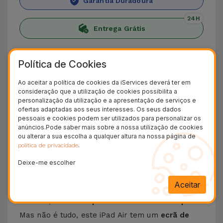
Garantia Duradoura
24H
Entrega Grátis
Conheça o iPad Air 2022
Política de Cookies
Compre o
iPad Air 2022
na iServices. Trata-se
Ao aceitar a política de cookies da iServices deverá ter em
de um iPad Recondicionado potente, leve e com
consideração que a utilização de cookies possibilita a
personalização da utilização e a apresentação de serviços e
um design surpreendente. O
iPad Air 5
, como
ofertas adaptadas aos seus interesses. Os seus dados
também é conhecido, é a escolha perfeita para
pessoais e cookies podem ser utilizados para personalizar os
anúncios.Pode saber mais sobre a nossa utilização de cookies
quem quer um Tablet de alta performance e fácil
ou alterar a sua escolha a qualquer altura na nossa página de
de transportar. Dado que este iPad Air pesa
.
política de privacidade
menos de 500g.
Deixe-me escolher
O iPad Air 2022 vem com o
processador M1
. Um
Aceitar
Chip que apresenta, relativamente à versão
anterior, um
desempenho até 60% mais rápido
.
Mas não é tudo, este iPad Air tem um
ecrã de