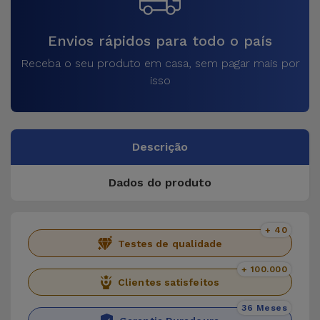
Envios rápidos para todo o país
Receba o seu produto em casa, sem pagar mais por
isso
Descrição
Dados do produto
+ 40
Testes de qualidade
+ 100.000
Clientes satisfeitos
36 Meses