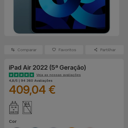
Apple Watch
Adaptadores
Samsung
Recondicionados
Capas e
Xiaomi
Samsung
Películas
Recondicionados
Huawei
Powerbanks
iMac
Comparar
Favoritos
Partilhar
Recondicionados
Oppo
Carregadores
iPad Air 2022 (5ª Geração)
Consolas
OnePlus
Veja as nossas avaliações
Auriculares
Recondicionadas
4,8/5 | 94 360 Avaliações
e Colunas
409,04 €
Google
Ver
Smartwatches
tudo
Dyson
e Braceletes
10-30
USB PD
TCL
Cor
Correntes