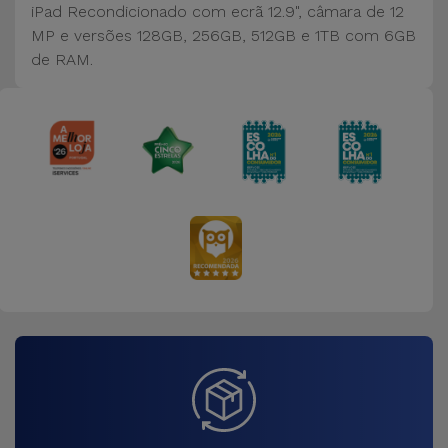
iPad Recondicionado com ecrã 12.9", câmara de 12
MP e versões 128GB, 256GB, 512GB e 1TB com 6GB
de RAM.