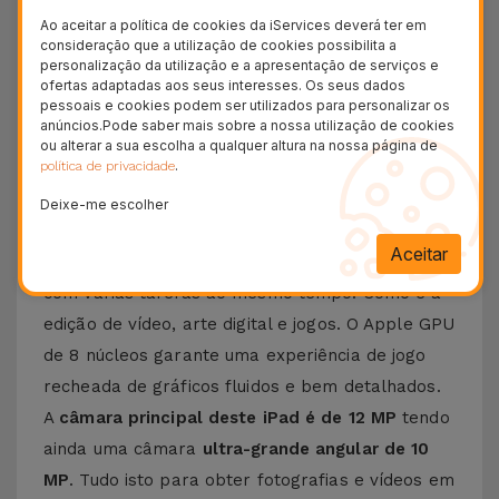
Descubra as potencialidades do
iPad Pro 12.9
Ao aceitar a política de cookies da iServices deverá ter em
2020 na Loja Online iServices
. Apresentamos o
consideração que a utilização de cookies possibilita a
personalização da utilização e a apresentação de serviços e
iPad da Apple que é uma autêntica obra-prima
ofertas adaptadas aos seus interesses. Os seus dados
de produtividade com design simples. É um
iPad
pessoais e cookies podem ser utilizados para personalizar os
anúncios.Pode saber mais sobre a nossa utilização de cookies
Pro Recondcionado
que faz as delícias de quem
ou alterar a sua escolha a qualquer altura na nossa página de
.
política de privacidade
gosta de criar. O
ecrã Retina
deste iPad Pro de
12.9” tem uma resolução de 2732 x 2048 pixels.
Deixe-me escolher
O iPad Pro 12.9" 2020 vem com o
Processador
Aceitar
A12Z Bionic
que torna este tablet capaz de lidar
com várias tarefas ao mesmo tempo. Como é a
edição de vídeo, arte digital e jogos. O Apple GPU
de 8 núcleos garante uma experiência de jogo
recheada de gráficos fluidos e bem detalhados.
A
câmara principal deste iPad é de 12 MP
tendo
ainda uma câmara
ultra-grande angular de 10
MP
. Tudo isto para obter fotografias e vídeos em