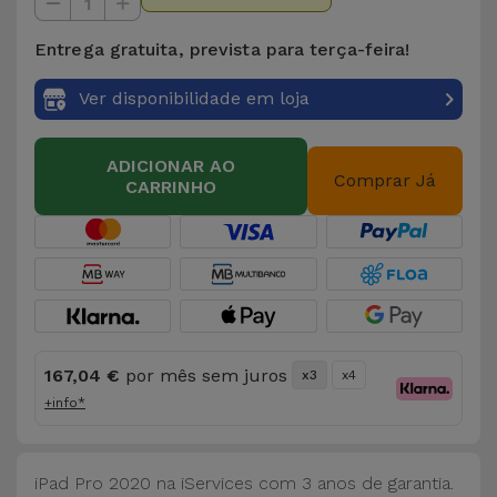
Bicicleta
1
Entrega gratuita, prevista para terça-feira!
Acessórios
de
Ver disponibilidade em loja
Computador
ADICIONAR AO
Acessórios
Comprar Já
CARRINHO
iPad e
Tablet
Kids
Ver
167,04 €
por mês sem juros
tudo
x3
x4
+info*
iPad Pro 2020 na iServices com 3 anos de garantia.