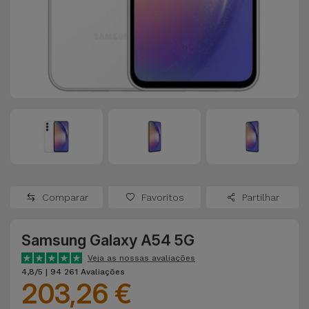
Apple Watch
Adaptadores
Samsung
Recondicionados
Capas e
Xiaomi
Samsung
Películas
Recondicionados
Huawei
Powerbanks
iMac
Recondicionados
Oppo
Carregadores
Consolas
OnePlus
Auriculares
Recondicionadas
Comparar
Favoritos
Partilhar
e Colunas
Google
Ver
Samsung Galaxy A54 5G
Smartwatches
tudo
Dyson
e Braceletes
Veja as nossas avaliações
4,8/5 | 94 261 Avaliações
203,26 €
TCL
Correntes