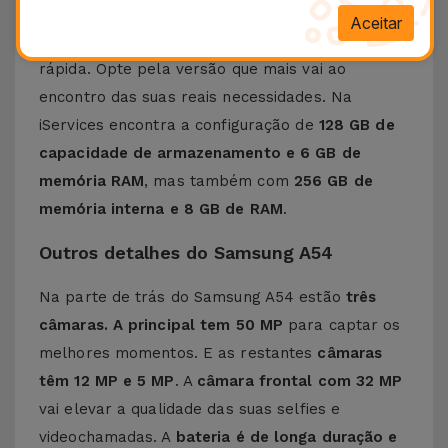
nitidez. Com o
processador Exynos 1380
tenha
Aceitar
acesso a uma experiência de utilização fluída e
rápida. Opte pela versão que mais vai ao
encontro das suas reais necessidades. Na
iServices encontra a configuração de
128 GB de
capacidade de armazenamento e 6 GB de
memória RAM
, mas também com
256 GB de
memória interna e 8 GB de RAM
.
Outros detalhes do Samsung A54
Na parte de trás do Samsung A54 estão
três
câmaras. A principal tem 50 MP
para captar os
melhores momentos. E as restantes
câmaras
têm 12 MP e 5 MP
. A
câmara frontal com 32 MP
vai elevar a qualidade das suas selfies e
videochamadas. A
bateria é de longa duração e