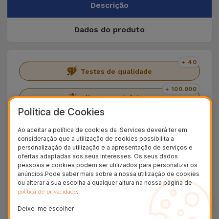
Descrição
Dados do produto
+ 40
Testes de qualidade
+ 100.000
Clientes satisfeitos
Política de Cookies
36 Meses
Garantia Duradoura
Ao aceitar a política de cookies da iServices deverá ter em
consideração que a utilização de cookies possibilita a
24H
personalização da utilização e a apresentação de serviços e
Entrega Grátis
ofertas adaptadas aos seus interesses. Os seus dados
pessoais e cookies podem ser utilizados para personalizar os
anúncios.Pode saber mais sobre a nossa utilização de cookies
Conheça o Samsung A54 5G
ou alterar a sua escolha a qualquer altura na nossa página de
.
política de privacidade
Apresentamos o
Samsung A54
, um Smartphone
Deixe-me escolher
com
ecrã de 6.4"
com cores vivas e de alta