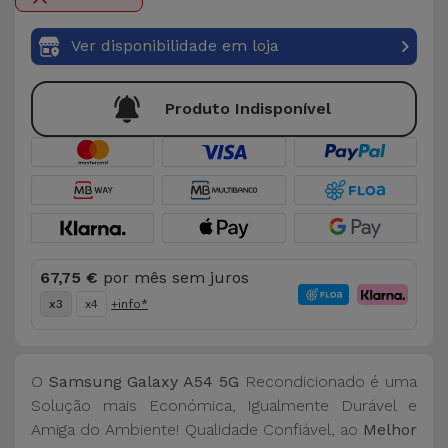
Bicicleta
Ver disponibilidade em loja
Acessórios
de
Computador
Produto Indisponível
Acessórios
iPad e
Tablet
Kids
67,75 €
por mês sem juros
x3
x4
+info*
Ver
tudo
O
Samsung Galaxy A54 5G
Recondicionado é uma
Solução mais Económica, Igualmente Durável e
Amiga do Ambiente! Qualidade Confiável, ao
Melhor